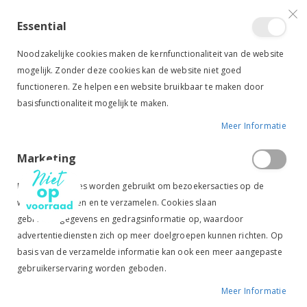
VERGELIJKEN (
)
CONTACT
INLOGGEN
ACCOUNT AANMAKEN
Essential
Toggle
items
0
Cart
Noodzakelijke cookies maken de kernfunctionaliteit van de website
Nav
mogelijk. Zonder deze cookies kan de website niet goed
functioneren. Ze helpen een website bruikbaar te maken door
basisfunctionaliteit mogelijk te maken.
Meer Informatie
HORZE ZADELDEK BRISTOL DRESSUUR WIT
Marketing
Ga
Ga
naar
naar
Marketingcookies worden gebruikt om bezoekersacties op de
het
het
website te volgen en te verzamelen. Cookies slaan
einde
begin
gebruikersgegevens en gedragsinformatie op, waardoor
van
van
de
de
advertentiediensten zich op meer doelgroepen kunnen richten. Op
afbeeldingen-
afbeeldingen-
basis van de verzamelde informatie kan ook een meer aangepaste
gallerij
gallerij
gebruikerservaring worden geboden.
Meer Informatie