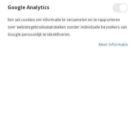
Google Analytics
Een set cookies om informatie te verzamelen en te rapporteren
over websitegebruiksstatistieken zonder individuele bezoekers van
Tik om uit te breiden
Google persoonlijk te identificeren.
Meer Informatie
Horze Zadeldek Bristol
Dressuur wit
BESCHIKBAARHEID:
NIET OP VOORRAAD
MERK:
HORZE
KLEUR:
WIT
ARTIKELNR.:
17253