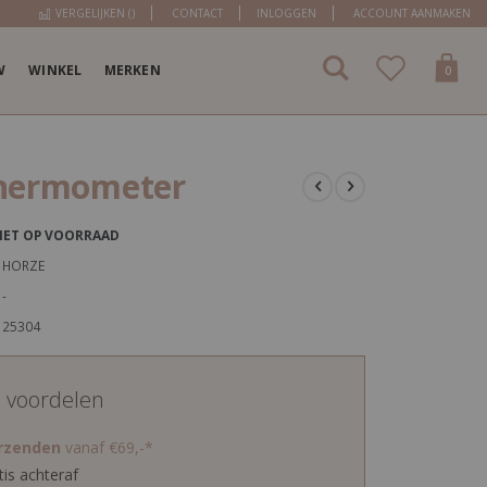
VERGELIJKEN (
)
CONTACT
INLOGGEN
ACCOUNT AANMAKEN
W
WINKEL
MERKEN
items
0
Cart
hermometer
IET OP VOORRAAD
HORZE
-
25304
d voordelen
erzenden
vanaf €69,-*
tis achteraf