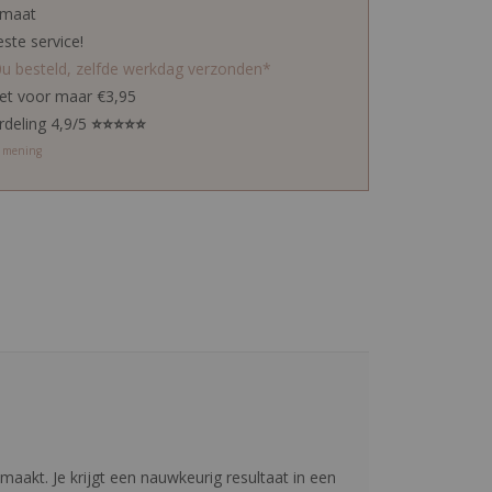
 maat
este service!
0u besteld, zelfde werkdag verzonden*
ket voor maar €3,95
rdeling 4,9/5
⭐⭐⭐⭐⭐
w mening
aakt. Je krijgt een nauwkeurig resultaat in een