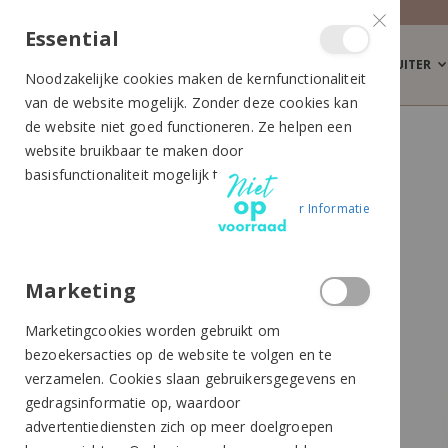
Essential
RUITER
Noodzakelijke cookies maken de kernfunctionaliteit
van de website mogelijk. Zonder deze cookies kan
de website niet goed functioneren. Ze helpen een
HORZE THERMOMETER
website bruikbaar te maken door
Ga
Ga
basisfunctionaliteit mogelijk te maken.
naar
naar
Meer Informatie
het
het
einde
begin
van
van
de
de
Marketing
afbeeldingen-
afbeeldingen-
Marketingcookies worden gebruikt om
gallerij
gallerij
bezoekersacties op de website te volgen en te
verzamelen. Cookies slaan gebruikersgegevens en
gedragsinformatie op, waardoor
advertentiediensten zich op meer doelgroepen