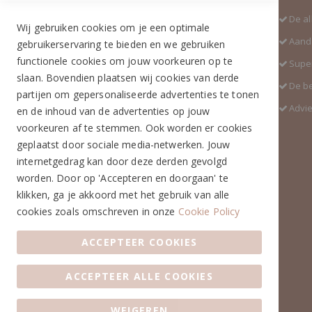
Adres:
De al
Wij gebruiken cookies om je een optimale
Industrieweg 3 GH
Aanda
gebruikerservaring te bieden en we gebruiken
5688 DP Oirschot
functionele cookies om jouw voorkeuren op te
Super
Telefoon:
slaan. Bovendien plaatsen wij cookies van derde
De b
+31 (0)499 377 311
partijen om gepersonaliseerde advertenties te tonen
Advi
en de inhoud van de advertenties op jouw
WhatsApp:
voorkeuren af te stemmen. Ook worden er cookies
+31 (0)6 291 00 419 (nieuw nummer)
geplaatst door sociale media-netwerken. Jouw
E-mail:
internetgedrag kan door deze derden gevolgd
info@ruiterstad.nl
worden. Door op 'Accepteren en doorgaan' te
Openingstijden:
klikken, ga je akkoord met het gebruik van alle
Maandag: 13.00 - 17.00u
cookies zoals omschreven in onze
Cookie Policy
Dinsdag: 10.00 - 17.00u
Woensdag: 10.00 - 17.00u
ACCEPTEER COOKIES
Donderdag: 10.00 - 17.00u
Vrijdag: 10.00 - 17.00u
ACCEPTEER ALLE COOKIES
Zaterdag: 10.00 - 17.00u
Zondag: Gesloten
WEIGEREN