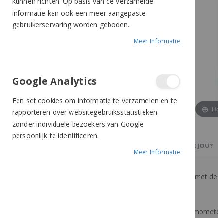
kunnen richten. Op basis van de verzamelde
informatie kan ook een meer aangepaste
gebruikerservaring worden geboden.
Meer Informatie
Google Analytics
Een set cookies om informatie te verzamelen en te
Ho
rapporteren over websitegebruiksstatistieken
zonder individuele bezoekers van Google
persoonlijk te identificeren.
PRODUCTBESCHRIJVING
OOK IETS VOOR JOU?
Meer Informatie
Neem de temperatuur van je paard snel met de
Een eenvoudig te gebruiken digitale thermometer