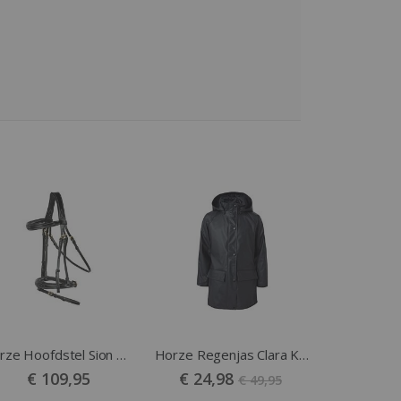
Horze Hoofdstel Sion met Teugels Zwart
Horze Regenjas Clara Kids Navy
Vanaf
€ 109,95
€ 24,98
€ 49,95