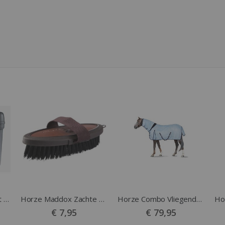
Horze Poetskist Smart Dark Shadow
Horze Maddox Zachte Borstel Leder Handvat Bruin
Horze Combo Vliegendeken Freja Vaste hals blauw
€ 7,95
€ 79,95