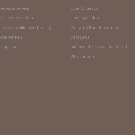
lerbeste service!
Over Ruiterstad
cht voor de klant
Openingstijden
 prijs / kwaliteitsverhouding
Contact & Routebeschrijving
este merken
Vacatures
es op maat
Ambassadeurs van Ruiterstad
VIP avonden