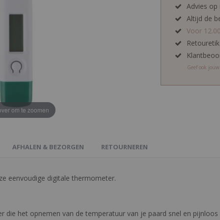
Advies op
Altijd de b
Voor 12.0
Retoureti
Klantbeoo
Geef ook jou
ver om te zoomen
AFHALEN & BEZORGEN
RETOURNEREN
ze eenvoudige digitale thermometer.
 die het opnemen van de temperatuur van je paard snel en pijnloos m