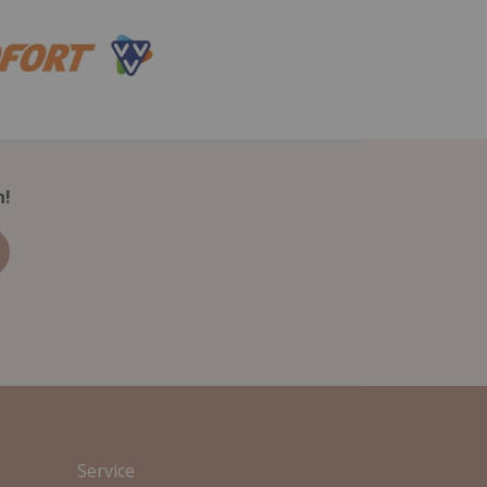
n!
Service