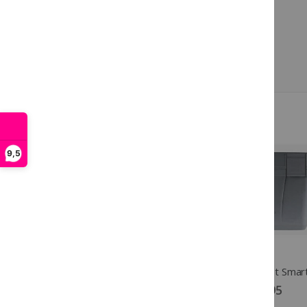
paar seconden.
Nauwkeurige metingen
Snel en pijnloos
Bevat knoopcel batterij LR/SR-41
Meer van Horze
9,5
Horze Rijbroek Grand Prix Men KS Navy
€ 59,36
€ 44,95