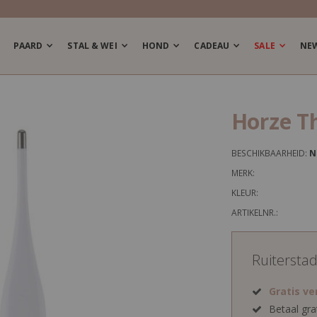
PAARD
STAL & WEI
HOND
CADEAU
SALE
NE
Horze T
BESCHIKBAARHEID:
N
MERK:
KLEUR:
ARTIKELNR.:
Ruitersta
Gratis v
Betaal gra