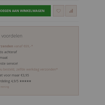
OEGEN AAN WINKELWAGEN
d voordelen
erzenden
vanaf €69,-*
tis achteraf
 maat
este service!
0u besteld, zelfde werkdag verzonden*
ket voor maar €3,95
rdeling 4,9/5
⭐⭐⭐⭐⭐
w mening