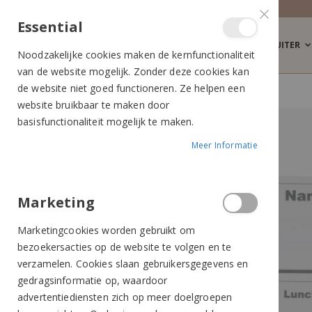
SALE
-50%
Essential
RUITER
Noodzakelijke cookies maken de kernfunctionaliteit
van de website mogelijk. Zonder deze cookies kan
de website niet goed functioneren. Ze helpen een
HORZE PLANNING WHITEBOARD WIT
website bruikbaar te maken door
Ga
Ga
basisfunctionaliteit mogelijk te maken.
naar
naar
Meer Informatie
het
het
einde
begin
van
van
de
de
Marketing
afbeeldingen-
afbeeldingen-
Marketingcookies worden gebruikt om
gallerij
gallerij
bezoekersacties op de website te volgen en te
verzamelen. Cookies slaan gebruikersgegevens en
gedragsinformatie op, waardoor
advertentiediensten zich op meer doelgroepen