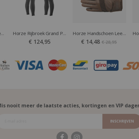
Horze Werkhandschoenen zwart
Horze Rijbroek Grand Prix Men zwart
Horze Handschoen Leer bruin
Vanaf
€ 124,95
€ 14,48
€ 28,95
is nooit meer de laatste acties, kortingen en VIP dage
INSCHRIJVEN