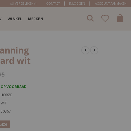
VERGELIJKEN (
)
CONTACT
INLOGGEN
ACCOUNT AANMAKEN
W
WINKEL
MERKEN
items
0
Cart
lanning
ard wit
95
OP VOORRAAD
HORZE
WIT
50367
Size