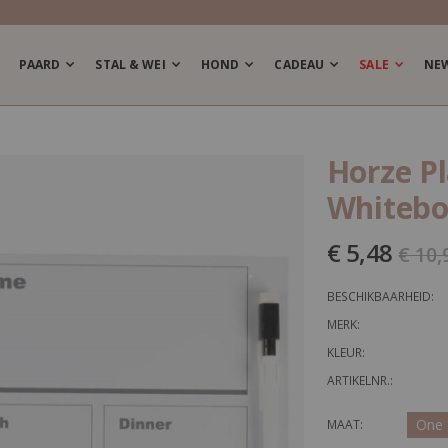
PAARD
STAL & WEI
HOND
CADEAU
SALE
NE
Horze P
Whitebo
€ 5,48
€ 10,
BESCHIKBAARHEID:
MERK:
KLEUR:
ARTIKELNR.:
One 
MAAT