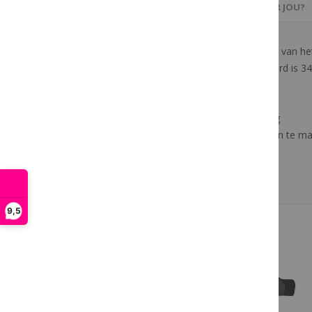
PRODUCTBESCHRIJVING
OOK IETS VOOR JOU?
Bewaar het overzicht over de maaltijden van h
om overzicht te houden in de stal. Dit bord is 
Eigenschappen:
- Lege ruimtes voor 3 maaltijden per dag
- Droog wissen bord is eenvoudig schoon te m
- Geleverd met pen en wisser
- Afmetingen 34,5 cm x 24,5 cm
- 4 gaten voor eenvoudige montage
9,5
Meer van Horze