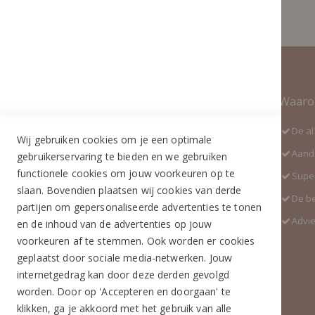
Contact Informatie
Waaro
Adres:
De al
Wij gebruiken cookies om je een optimale
Industrieweg 3 GH
Aanda
gebruikerservaring te bieden en we gebruiken
5688 DP Oirschot
functionele cookies om jouw voorkeuren op te
Super
Telefoon:
slaan. Bovendien plaatsen wij cookies van derde
De b
+31 (0)499 377 311
partijen om gepersonaliseerde advertenties te tonen
Advi
en de inhoud van de advertenties op jouw
WhatsApp:
voorkeuren af te stemmen. Ook worden er cookies
+31 (0)6 291 00 419 (nieuw nummer)
geplaatst door sociale media-netwerken. Jouw
E-mail:
internetgedrag kan door deze derden gevolgd
info@ruiterstad.nl
worden. Door op 'Accepteren en doorgaan' te
Openingstijden:
klikken, ga je akkoord met het gebruik van alle