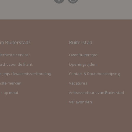
m Ruiterstad?
Ruiterstad
lerbeste service!
Over Ruiterstad
cht voor de klant
Openingstijden
 prijs / kwaliteitsverhouding
Contact & Routebeschrijving
este merken
Vacatures
es op maat
Ambassadeurs van Ruiterstad
VIP avonden