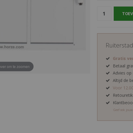
TOEV
Ruitersta
Gratis v
Betaal gra
ver om te zoomen
Advies op
Altijd de b
Voor 12.0
Retoureti
Klantbeoo
Geef ook jou