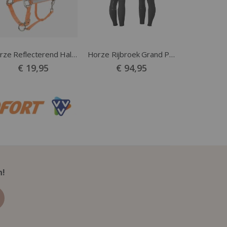
Horze Reflecterend Halster
Horze Rijbroek Grand Prix FG zwart
€ 19,95
€ 94,95
n!