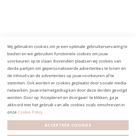
Industrieweg 3 GH, 5688 DP Oirschot |
info@ruiterstad.nl
+31 (0)499 377 311
|
+31 (0)6 291 00 419
Wij gebruiken cookies om je een optimale gebruikerservaring te
bieden en we gebruiken functionele cookies om jouw
voorkeuren op te slaan. Bovendien plaatsen wij cookies van
✔
Voor 12.00u besteld, zelfde werkdag verzonden*
derde partijen om gepersonaliseerde advertenties te tonen en
✔
Gratis verzenden va. €69,- NL*
de inhoud van de advertenties op jouw voorkeuren af te
✔ Betaal gratis achteraf
stemmen. Ook worden er cookies geplaatst door sociale media-
✔ 4,9/5 ⭐⭐⭐⭐⭐ klantbeoordeling
netwerken. Jouw internetgedrag kan door deze derden gevolgd
worden. Door op 'Accepteren en doorgaan' te klikken, ga je
akkoord met het gebruik van alle cookies zoals omschreven in
onze
Cookie Policy
ACCEPTEER COOKIES
Algemene voorwaarden
|
Privacy Statement
|
Contact
|