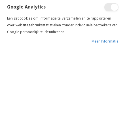
Google Analytics
Een set cookies om informatie te verzamelen en te rapporteren
over websitegebruiksstatistieken zonder individuele bezoekers van
Google persoonlijk te identificeren.
Meer Informatie
Tik om uit te breiden
Horze Basic Halstertouw
navy
€ 4,95