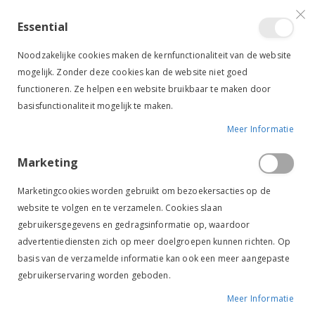
VERGELIJKEN (
)
CONTACT
INLOGGEN
ACCOUNT AANMAKEN
Essential
Toggle
items
0
Cart
Noodzakelijke cookies maken de kernfunctionaliteit van de website
Nav
mogelijk. Zonder deze cookies kan de website niet goed
functioneren. Ze helpen een website bruikbaar te maken door
basisfunctionaliteit mogelijk te maken.
Meer Informatie
HORZE BASIC HALSTERTOUW NAVY
Marketing
Ga
Ga
naar
naar
Marketingcookies worden gebruikt om bezoekersacties op de
het
het
website te volgen en te verzamelen. Cookies slaan
einde
begin
gebruikersgegevens en gedragsinformatie op, waardoor
van
van
de
de
advertentiediensten zich op meer doelgroepen kunnen richten. Op
afbeeldingen-
afbeeldingen-
basis van de verzamelde informatie kan ook een meer aangepaste
gallerij
gallerij
gebruikerservaring worden geboden.
Meer Informatie