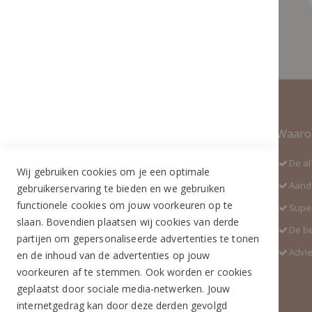
Contact Informatie
Waaro
Adres:
De al
Wij gebruiken cookies om je een optimale
Industrieweg 3 GH
Aanda
gebruikerservaring te bieden en we gebruiken
5688 DP Oirschot
functionele cookies om jouw voorkeuren op te
Super
Telefoon:
slaan. Bovendien plaatsen wij cookies van derde
De b
+31 (0)499 377 311
partijen om gepersonaliseerde advertenties te tonen
Advi
en de inhoud van de advertenties op jouw
WhatsApp:
voorkeuren af te stemmen. Ook worden er cookies
+31 (0)6 291 00 419 (nieuw nummer)
geplaatst door sociale media-netwerken. Jouw
E-mail:
internetgedrag kan door deze derden gevolgd