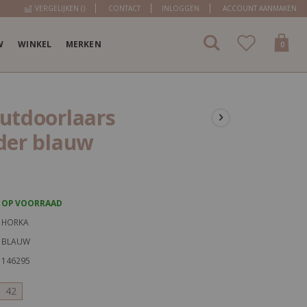
VERGELIJKEN (
)
CONTACT
INLOGGEN
ACCOUNT AANMAKEN
W
WINKEL
MERKEN
items
0
Cart
utdoorlaars
der blauw
OP VOORRAAD
HORKA
BLAUW
146295
42