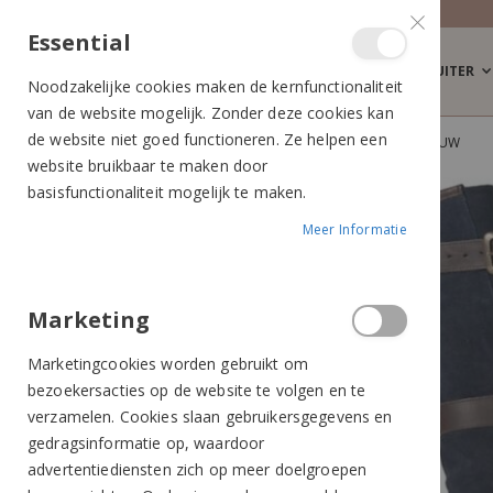
Essential
RUITER
Noodzakelijke cookies maken de kernfunctionaliteit
van de website mogelijk. Zonder deze cookies kan
de website niet goed functioneren. Ze helpen een
HORKA OUTDOORLAARS HIGHLANDER BLAUW
website bruikbaar te maken door
Ga
Ga
basisfunctionaliteit mogelijk te maken.
naar
naar
Meer Informatie
het
het
einde
begin
van
van
de
de
Marketing
afbeeldingen-
afbeeldingen-
Marketingcookies worden gebruikt om
gallerij
gallerij
bezoekersacties op de website te volgen en te
verzamelen. Cookies slaan gebruikersgegevens en
gedragsinformatie op, waardoor
advertentiediensten zich op meer doelgroepen