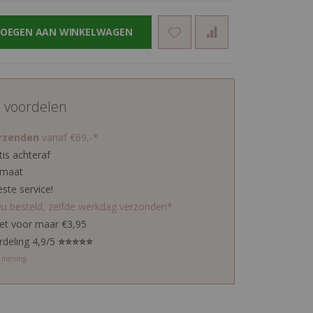
OEGEN AAN WINKELWAGEN
d voordelen
erzenden
vanaf €69,-*
tis achteraf
 maat
este service!
0u besteld, zelfde werkdag verzonden*
ket voor maar €3,95
rdeling 4,9/5
⭐⭐⭐⭐⭐
w mening