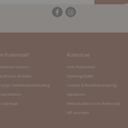
m Ruiterstad?
Ruiterstad
lerbeste service!
Over Ruiterstad
cht voor de klant
Openingstijden
 prijs / kwaliteitsverhouding
Contact & Routebeschrijving
este merken
Vacatures
es op maat
Ambassadeurs van Ruiterstad
VIP avonden