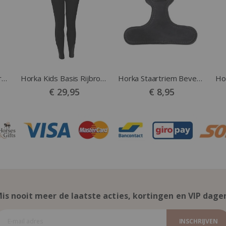
Horka Outdoorlaars Greenwich zwart
Horka Kids Basis Rijbroek Topper zwart
Horka Staartriem Bevestiging T-Stuk zwart
€ 29,95
€ 8,95
is nooit meer de laatste acties, kortingen en VIP dage
INSCHRIJVEN