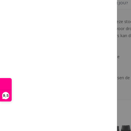
PRODUCTBESCHRIJVING
OOK IETS VOOR JOU?
Waterdichte outdoor laars Highlander. Deze sto
laars niet alleen voor warme, maar ook voor dr
Door middel van de riempjes aan de laars kan de
Productspecificaties:
- Stoere outdoor laars van leer met suède
- Hoog model
- Bont gevoerd
- Voorzien van waterdicht membraan tussen de 
- Verstelbare schacht- en enkelwijdte
- TPR rubber anti slip zool
9,5
Meer van Horka