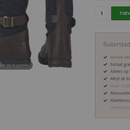
TOEV
Ruitersta
Gratis v
Betaal gra
ver om te zoomen
Advies op
Altijd de b
Voor 12.0
Retoureti
Klantbeoo
Geef ook jou