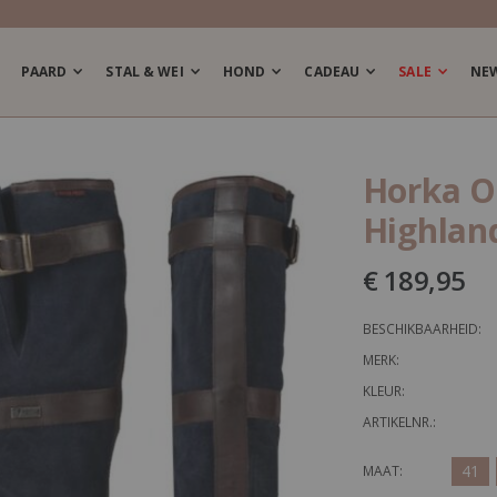
PAARD
STAL & WEI
HOND
CADEAU
SALE
NE
Horka O
Highlan
€ 189,95
BESCHIKBAARHEID:
MERK:
KLEUR:
ARTIKELNR.:
41
MAAT