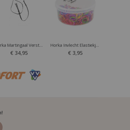
Horka Martingaal Verstelbaar zwart
Horka Invlecht Elastiekjes in Bakje Mix Kleuren
€ 34,95
€ 3,95
n!