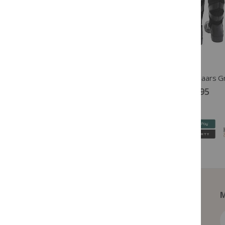
Horka Kids Basis Rijbroek Topper navy
€ 29,95
€ 119,95
M