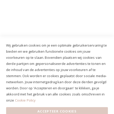
Industrieweg 3 GH, 5688 DP Oirschot |
info@ruiterstad.nl
+31 (0)499 377 311
|
+31 (0)6 291 00 419
Wij gebruiken cookies om je een optimale gebruikerservaring te
bieden en we gebruiken functionele cookies om jouw
voorkeuren op te slaan. Bovendien plaatsen wij cookies van
✔
Voor 12.00u besteld, zelfde werkdag verzonden*
derde partijen om gepersonaliseerde advertenties te tonen en
✔
Gratis verzenden va. €69,- NL*
de inhoud van de advertenties op jouw voorkeuren af te
✔ Betaal gratis achteraf
stemmen. Ook worden er cookies geplaatst door sociale media-
✔ 4,9/5 ⭐⭐⭐⭐⭐ klantbeoordeling
netwerken. Jouw internetgedrag kan door deze derden gevolgd
worden. Door op 'Accepteren en doorgaan' te klikken, ga je
akkoord met het gebruik van alle cookies zoals omschreven in
onze
Cookie Policy
ACCEPTEER COOKIES