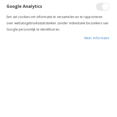
Google Analytics
Tik om uit te breiden
Een set cookies om informatie te verzamelen en te rapporteren
over websitegebruiksstatistieken zonder individuele bezoekers van
Google persoonlijk te identificeren.
Meer Informatie
HKM Veiligheidsvest
reflectie
€ 12,95
BESCHIKBAARHEID:
OP VOORRAAD
MERK:
HKM
KLEUR:
REFLECTIE
ARTIKELNR.:
3031