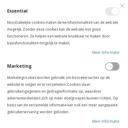
VERGELIJKEN (
)
CONTACT
INLOGGEN
ACCOUNT AANMAKEN
Essential
Toggle
items
0
Cart
Noodzakelijke cookies maken de kernfunctionaliteit van de website
Nav
mogelijk. Zonder deze cookies kan de website niet goed
functioneren. Ze helpen een website bruikbaar te maken door
basisfunctionaliteit mogelijk te maken.
Meer Informatie
HKM VEILIGHEIDSVEST REFLECTIE
Marketing
Ga
Ga
naar
naar
Marketingcookies worden gebruikt om bezoekersacties op de
het
het
website te volgen en te verzamelen. Cookies slaan
einde
begin
gebruikersgegevens en gedragsinformatie op, waardoor
van
van
de
de
advertentiediensten zich op meer doelgroepen kunnen richten. Op
afbeeldingen-
afbeeldingen-
basis van de verzamelde informatie kan ook een meer aangepaste
gallerij
gallerij
gebruikerservaring worden geboden.
Meer Informatie