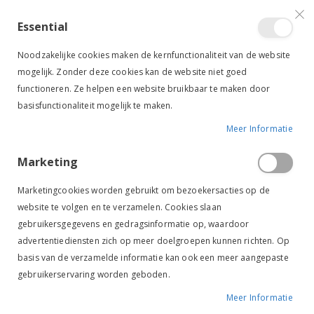
VERGELIJKEN (
)
CONTACT
INLOGGEN
ACCOUNT AANMAKEN
Essential
Toggle
items
0
Cart
Noodzakelijke cookies maken de kernfunctionaliteit van de website
Nav
mogelijk. Zonder deze cookies kan de website niet goed
functioneren. Ze helpen een website bruikbaar te maken door
basisfunctionaliteit mogelijk te maken.
Meer Informatie
HKM HAARNETJE STRIK MET STRAS ZWART
Marketing
Ga
Ga
naar
naar
Marketingcookies worden gebruikt om bezoekersacties op de
het
het
website te volgen en te verzamelen. Cookies slaan
einde
begin
gebruikersgegevens en gedragsinformatie op, waardoor
van
van
de
de
advertentiediensten zich op meer doelgroepen kunnen richten. Op
afbeeldingen-
afbeeldingen-
basis van de verzamelde informatie kan ook een meer aangepaste
gallerij
gallerij
gebruikerservaring worden geboden.
Meer Informatie