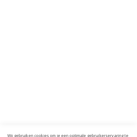
Mis nooit meer de laatste acties, kortingen en
VIP dagen!
INSCHRIJVEN
Industrieweg 3 GH, 5688 DP Oirschot |
info@ruiterstad.nl
+31 (0)499 377 311
|
+31 (0)6 291 00 419
Wij gebruiken cookies om je een optimale gebruikerservaring te