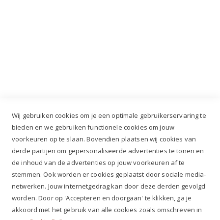
Industrieweg 3 GH, 5688 DP Oirschot |
info@ruiterstad.nl
+31 (0)499 377 311
|
+31 (0)6 291 00 419
Wij gebruiken cookies om je een optimale gebruikerservaring te
bieden en we gebruiken functionele cookies om jouw
voorkeuren op te slaan. Bovendien plaatsen wij cookies van
✔
Voor 12.00u besteld, zelfde werkdag verzonden*
derde partijen om gepersonaliseerde advertenties te tonen en
✔
Gratis verzenden va. €69,- NL*
de inhoud van de advertenties op jouw voorkeuren af te
✔ Betaal gratis achteraf
stemmen. Ook worden er cookies geplaatst door sociale media-
✔ 4,9/5 ⭐⭐⭐⭐⭐ klantbeoordeling
netwerken. Jouw internetgedrag kan door deze derden gevolgd
worden. Door op 'Accepteren en doorgaan' te klikken, ga je
akkoord met het gebruik van alle cookies zoals omschreven in