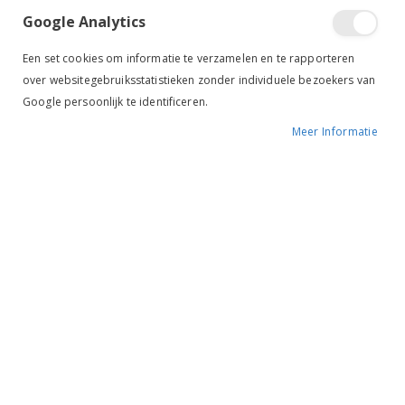
Google Analytics
Tik om uit te breiden
Een set cookies om informatie te verzamelen en te rapporteren
over websitegebruiksstatistieken zonder individuele bezoekers van
Google persoonlijk te identificeren.
Meer Informatie
HB Halster Fleece
gevoerd roze
€ 9,95
BESCHIKBAARHEID:
OP VOORRAAD
MERK:
HB
KLEUR:
ROZE
ARTIKELNR.:
HB-723