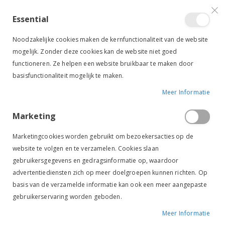
VERGELIJKEN (
)
CONTACT
INLOGGEN
ACCOUNT AANMAKEN
Essential
Toggle
items
0
Cart
Noodzakelijke cookies maken de kernfunctionaliteit van de website
Nav
mogelijk. Zonder deze cookies kan de website niet goed
functioneren. Ze helpen een website bruikbaar te maken door
basisfunctionaliteit mogelijk te maken.
Meer Informatie
HB HALSTER FLEECE GEVOERD ROZE
Marketing
Ga
Ga
naar
naar
Marketingcookies worden gebruikt om bezoekersacties op de
het
het
website te volgen en te verzamelen. Cookies slaan
einde
begin
gebruikersgegevens en gedragsinformatie op, waardoor
van
van
de
de
advertentiediensten zich op meer doelgroepen kunnen richten. Op
afbeeldingen-
afbeeldingen-
basis van de verzamelde informatie kan ook een meer aangepaste
gallerij
gallerij
gebruikerservaring worden geboden.
Meer Informatie