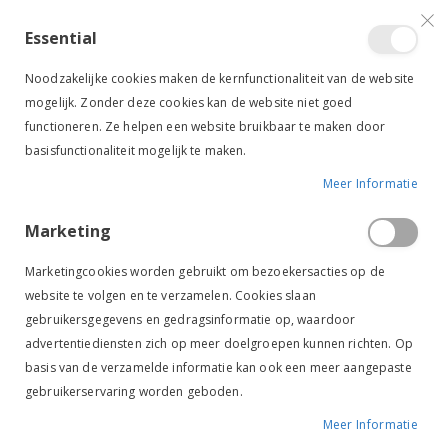
VERGELIJKEN (
)
CONTACT
INLOGGEN
ACCOUNT AANMAKEN
Essential
Toggle
items
0
Cart
Noodzakelijke cookies maken de kernfunctionaliteit van de website
Nav
mogelijk. Zonder deze cookies kan de website niet goed
functioneren. Ze helpen een website bruikbaar te maken door
basisfunctionaliteit mogelijk te maken.
Meer Informatie
SALE
-50%
HARRY'S HORSE ZADELDEK HIPPIQUE VEELZIJDIG BLAUW
Marketing
Ga
Ga
naar
naar
Marketingcookies worden gebruikt om bezoekersacties op de
het
het
website te volgen en te verzamelen. Cookies slaan
einde
begin
gebruikersgegevens en gedragsinformatie op, waardoor
van
van
de
de
advertentiediensten zich op meer doelgroepen kunnen richten. Op
afbeeldingen-
afbeeldingen-
basis van de verzamelde informatie kan ook een meer aangepaste
gallerij
gallerij
gebruikerservaring worden geboden.
Meer Informatie