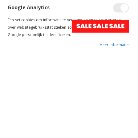
Google Analytics
Een set cookies om informatie te verzamelen en te rapporteren
over websitegebruiksstatistieken zonder individuele bezoekers van
Tik om uit te breiden
Google persoonlijk te identificeren.
Meer Informatie
Harry's Horse Zadeldek
Hippique Veelzijdig blauw
€ 24,98
€ 49,95
BESCHIKBAARHEID:
OP VOORRAAD
MERK:
HARRY'S HORSE
KLEUR:
BLAUW