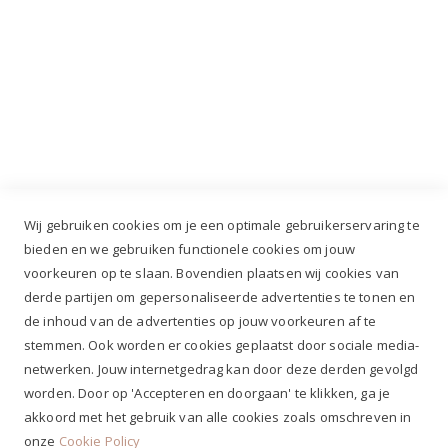
Industrieweg 3 GH, 5688 DP Oirschot |
info@ruiterstad.nl
+31 (0)499 377 311
|
+31 (0)6 291 00 419
Wij gebruiken cookies om je een optimale gebruikerservaring te
bieden en we gebruiken functionele cookies om jouw
voorkeuren op te slaan. Bovendien plaatsen wij cookies van
✔
Voor 12.00u besteld, zelfde werkdag verzonden*
derde partijen om gepersonaliseerde advertenties te tonen en
✔
Gratis verzenden va. €69,- NL*
de inhoud van de advertenties op jouw voorkeuren af te
✔ Betaal gratis achteraf
stemmen. Ook worden er cookies geplaatst door sociale media-
✔ 4,9/5 ⭐⭐⭐⭐⭐ klantbeoordeling
netwerken. Jouw internetgedrag kan door deze derden gevolgd
worden. Door op 'Accepteren en doorgaan' te klikken, ga je
akkoord met het gebruik van alle cookies zoals omschreven in
onze
Cookie Policy