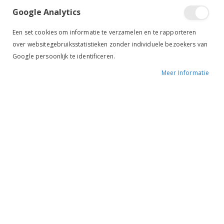
Teugels bruin
Google Analytics
Een set cookies om informatie te verzamelen en te rapporteren
BESCHIKBAARHEID:
NIET OP VOORRAAD
over websitegebruiksstatistieken zonder individuele bezoekers van
MERK:
HARRY'S HORSE
Google persoonlijk te identificeren.
KLEUR:
BRUIN
Meer Informatie
ARTIKELNR.:
28400000-BRUIN
Ruiterstad voordelen
Gratis verzenden
vanaf €69,-*
Betaal gratis achteraf
Advies op maat
Altijd de beste service!
Voor 12.00u besteld, zelfde werkdag verzonden*
Retouretiket voor maar €3,95
Klantbeoordeling 4,9/5
⭐⭐⭐⭐⭐
Geef ook jouw mening