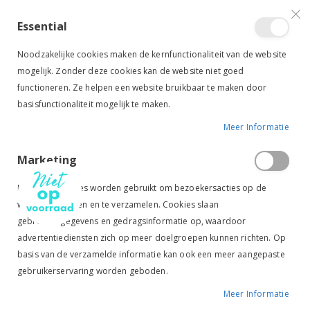
VERGELIJKEN (
)
CONTACT
INLOGGEN
ACCOUNT AANMAKEN
Essential
Toggle
items
0
Cart
Noodzakelijke cookies maken de kernfunctionaliteit van de website
Nav
mogelijk. Zonder deze cookies kan de website niet goed
functioneren. Ze helpen een website bruikbaar te maken door
basisfunctionaliteit mogelijk te maken.
Meer Informatie
HARRY'S HORSE WEBBAND TEUGELS BRUIN
Marketing
Ga
Ga
naar
naar
Marketingcookies worden gebruikt om bezoekersacties op de
het
het
website te volgen en te verzamelen. Cookies slaan
einde
begin
gebruikersgegevens en gedragsinformatie op, waardoor
van
van
Tik om uit te breiden
de
de
advertentiediensten zich op meer doelgroepen kunnen richten. Op
afbeeldingen-
afbeeldingen-
basis van de verzamelde informatie kan ook een meer aangepaste
gallerij
gallerij
gebruikerservaring worden geboden.
Meer Informatie
Harry's Horse Webband