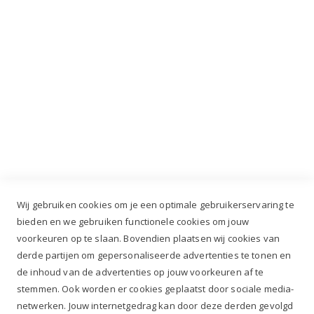
Industrieweg 3 GH, 5688 DP Oirschot |
info@ruiterstad.nl
+31 (0)499 377 311
|
+31 (0)6 291 00 419
Wij gebruiken cookies om je een optimale gebruikerservaring te
bieden en we gebruiken functionele cookies om jouw
voorkeuren op te slaan. Bovendien plaatsen wij cookies van
✔
Voor 12.00u besteld, zelfde werkdag verzonden*
derde partijen om gepersonaliseerde advertenties te tonen en
✔
Gratis verzenden va. €69,- NL*
de inhoud van de advertenties op jouw voorkeuren af te
✔ Betaal gratis achteraf
stemmen. Ook worden er cookies geplaatst door sociale media-
✔ 4,9/5 ⭐⭐⭐⭐⭐ klantbeoordeling
netwerken. Jouw internetgedrag kan door deze derden gevolgd