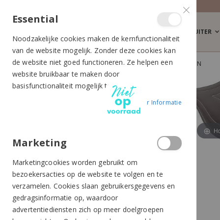
Essential
RUITER
Noodzakelijke cookies maken de kernfunctionaliteit
van de website mogelijk. Zonder deze cookies kan
de website niet goed functioneren. Ze helpen een
HARRY'S HORSE SPRINGSINGEL DELUXE BRUIN
website bruikbaar te maken door
Ga
Ga
basisfunctionaliteit mogelijk te maken.
naar
naar
Meer Informatie
het
het
einde
begin
van
van
Ho
de
de
Marketing
afbeeldingen-
afbeeldingen-
Marketingcookies worden gebruikt om
gallerij
gallerij
bezoekersacties op de website te volgen en te
verzamelen. Cookies slaan gebruikersgegevens en
gedragsinformatie op, waardoor
advertentiediensten zich op meer doelgroepen