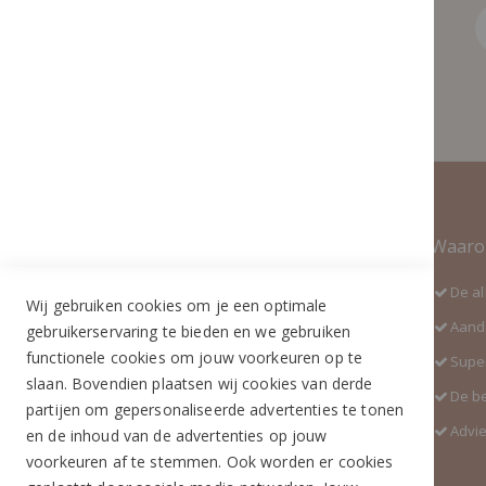
Contact Informatie
Waaro
Adres:
De al
Wij gebruiken cookies om je een optimale
Industrieweg 3 GH
Aanda
gebruikerservaring te bieden en we gebruiken
5688 DP Oirschot
functionele cookies om jouw voorkeuren op te
Super
Telefoon:
slaan. Bovendien plaatsen wij cookies van derde
De b
+31 (0)499 377 311
partijen om gepersonaliseerde advertenties te tonen
Advi
en de inhoud van de advertenties op jouw
WhatsApp:
voorkeuren af te stemmen. Ook worden er cookies
+31 (0)6 291 00 419 (nieuw nummer)