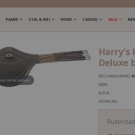
PAARD
STAL & WEI
HOND
CADEAU
SALE
NE
Harry's 
Deluxe 
BESCHIKBAARHEID:
N
ver om te zoomen
MERK:
KLEUR:
ARTIKELNR.:
Ruitersta
Gratis v