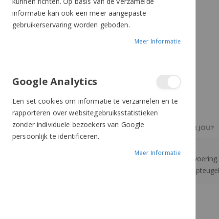
kunnen richten. Op basis van de verzamelde
informatie kan ook een meer aangepaste
gebruikerservaring worden geboden.
Meer Informatie
Google Analytics
Een set cookies om informatie te verzamelen en te
rapporteren over websitegebruiksstatistieken
zonder individuele bezoekers van Google
PRODUCTBESCHRIJVING
OOK IETS VOOR JOU?
persoonlijk te identificeren.
Meer Informatie
Lederen buikflapsingel met rundlederen voering. 
rolgespen en D-ring op buikflap (voor hulpteugel
Meer van Harry's Horse