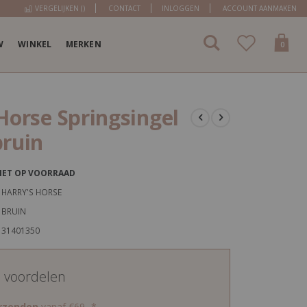
VERGELIJKEN (
)
CONTACT
INLOGGEN
ACCOUNT AANMAKEN
W
WINKEL
MERKEN
items
0
Cart
Horse Springsingel
bruin
IET OP VOORRAAD
HARRY'S HORSE
BRUIN
31401350
d voordelen
erzenden
vanaf €69,-*