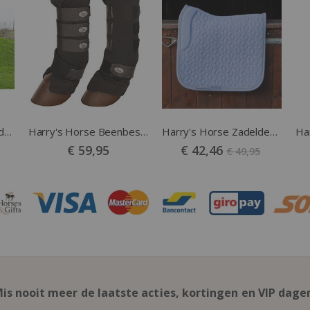
Harry's Horse Vliegendeken Mesh Pro Neck Blauw
Harry's Horse Beenbeschermers Stalbandages Zwart
Harry's Horse Zadeldek Softshell DR Lila
Vanaf
€ 59,95
€ 42,46
€ 49,95
is nooit meer de laatste acties, kortingen en VIP dage