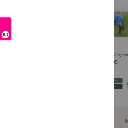
9,5
Harry's Horse Rosborstels Sarvis Zwart
€ 2,50
€ 49,95
M