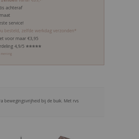
tis achteraf
 maat
este service!
0u besteld, zelfde werkdag verzonden*
ket voor maar €3,95
rdeling 4,9/5
⭐⭐⭐⭐⭐
w mening
a bewegingsvrijheid bij de buik. Met rvs