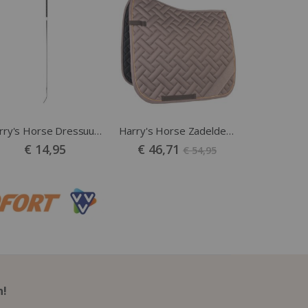
Harry's Horse Dressuurzweep Amsterdam Zilver
Harry's Horse Zadeldek DR Classy Coffee
Vanaf
€ 14,95
€ 46,71
€ 54,95
n!