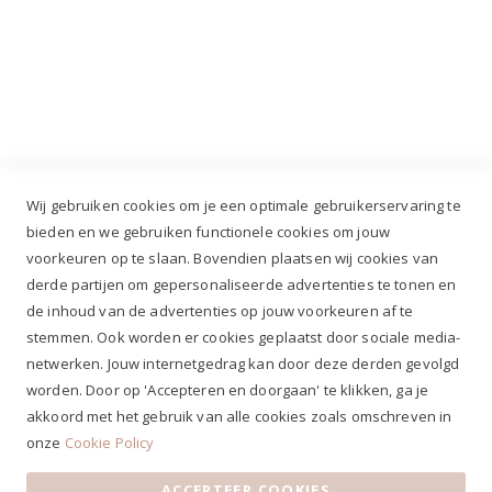
Industrieweg 3 GH, 5688 DP Oirschot |
info@ruiterstad.nl
+31 (0)499 377 311
|
+31 (0)6 291 00 419
Wij gebruiken cookies om je een optimale gebruikerservaring te
bieden en we gebruiken functionele cookies om jouw
voorkeuren op te slaan. Bovendien plaatsen wij cookies van
✔
Voor 12.00u besteld, zelfde werkdag verzonden*
derde partijen om gepersonaliseerde advertenties te tonen en
✔
Gratis verzenden va. €69,- NL*
de inhoud van de advertenties op jouw voorkeuren af te
✔ Betaal gratis achteraf
stemmen. Ook worden er cookies geplaatst door sociale media-
✔ 4,9/5 ⭐⭐⭐⭐⭐ klantbeoordeling
netwerken. Jouw internetgedrag kan door deze derden gevolgd
worden. Door op 'Accepteren en doorgaan' te klikken, ga je
akkoord met het gebruik van alle cookies zoals omschreven in
onze
Cookie Policy
ACCEPTEER COOKIES