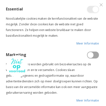
VERGELIJKEN (
)
CONTACT
INLOGGEN
ACCOUNT AANMAKEN
Essential
Toggle
items
0
Cart
Noodzakelijke cookies maken de kernfunctionaliteit van de website
Nav
mogelijk. Zonder deze cookies kan de website niet goed
functioneren. Ze helpen een website bruikbaar te maken door
basisfunctionaliteit mogelijk te maken.
Meer Informatie
HARRY'S HORSE SPORENRIEMPJES LAK NAVY
Marketing
Ga
Ga
naar
naar
Marketingcookies worden gebruikt om bezoekersacties op de
het
het
website te volgen en te verzamelen. Cookies slaan
einde
begin
gebruikersgegevens en gedragsinformatie op, waardoor
van
van
Tik om uit te breiden
de
de
advertentiediensten zich op meer doelgroepen kunnen richten. Op
afbeeldingen-
afbeeldingen-
basis van de verzamelde informatie kan ook een meer aangepaste
gallerij
gallerij
gebruikerservaring worden geboden.
Meer Informatie
Harry's Horse