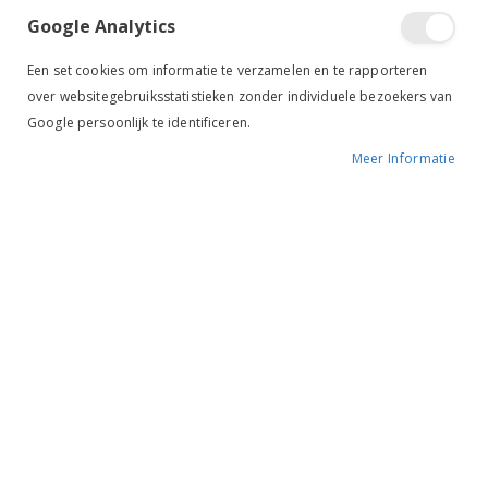
Sporenriempjes Lak navy
Google Analytics
Een set cookies om informatie te verzamelen en te rapporteren
BESCHIKBAARHEID:
NIET OP VOORRAAD
over websitegebruiksstatistieken zonder individuele bezoekers van
MERK:
HARRY'S HORSE
Google persoonlijk te identificeren.
KLEUR:
NAVY
Meer Informatie
ARTIKELNR.:
43200009
Ruiterstad voordelen
Gratis verzenden
vanaf €69,-*
Betaal gratis achteraf
Advies op maat
Altijd de beste service!
Voor 12.00u besteld, zelfde werkdag verzonden*
Retouretiket voor maar €3,95
Klantbeoordeling 4,9/5
⭐⭐⭐⭐⭐
Geef ook jouw mening