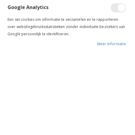
Google Analytics
Tik om uit te breiden
Een set cookies om informatie te verzamelen en te rapporteren
over websitegebruiksstatistieken zonder individuele bezoekers van
Google persoonlijk te identificeren.
Meer Informatie
Harry's Horse Sporen
Knop rosegold
BESCHIKBAARHEID:
NIET OP VOORRAAD
MERK:
HARRY'S HORSE
KLEUR:
ROZE
ARTIKELNR.:
43202090
Ruiterstad voordelen