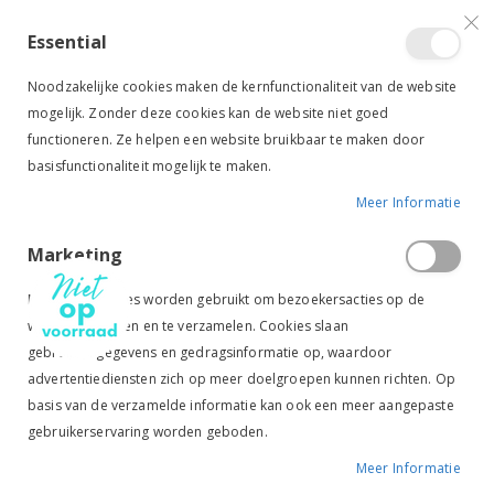
VERGELIJKEN (
)
CONTACT
INLOGGEN
ACCOUNT AANMAKEN
Essential
Toggle
items
0
Cart
Noodzakelijke cookies maken de kernfunctionaliteit van de website
Nav
mogelijk. Zonder deze cookies kan de website niet goed
functioneren. Ze helpen een website bruikbaar te maken door
basisfunctionaliteit mogelijk te maken.
Meer Informatie
HARRY'S HORSE SPOREN KNOP ROSEGOLD
Marketing
Ga
Ga
naar
naar
Marketingcookies worden gebruikt om bezoekersacties op de
het
het
website te volgen en te verzamelen. Cookies slaan
einde
begin
gebruikersgegevens en gedragsinformatie op, waardoor
van
van
de
de
advertentiediensten zich op meer doelgroepen kunnen richten. Op
afbeeldingen-
afbeeldingen-
basis van de verzamelde informatie kan ook een meer aangepaste
gallerij
gallerij
gebruikerservaring worden geboden.
Meer Informatie