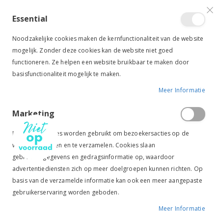
VERGELIJKEN (
)
CONTACT
INLOGGEN
ACCOUNT AANMAKEN
Essential
Toggle
items
0
Cart
Noodzakelijke cookies maken de kernfunctionaliteit van de website
Nav
mogelijk. Zonder deze cookies kan de website niet goed
functioneren. Ze helpen een website bruikbaar te maken door
basisfunctionaliteit mogelijk te maken.
Meer Informatie
HARRY'S HORSE RUBBER EN LEER VOOR BEUGELS ZWART
Marketing
Ga
Ga
naar
naar
Marketingcookies worden gebruikt om bezoekersacties op de
het
het
website te volgen en te verzamelen. Cookies slaan
einde
begin
gebruikersgegevens en gedragsinformatie op, waardoor
van
van
de
de
advertentiediensten zich op meer doelgroepen kunnen richten. Op
afbeeldingen-
afbeeldingen-
basis van de verzamelde informatie kan ook een meer aangepaste
gallerij
gallerij
gebruikerservaring worden geboden.
Meer Informatie