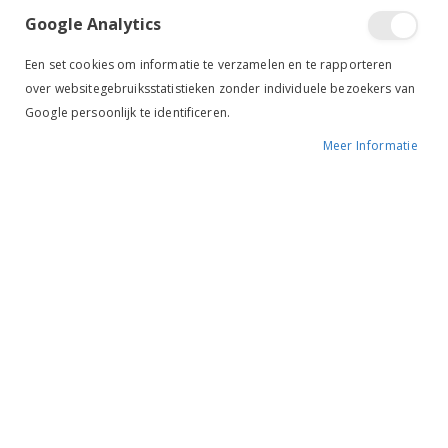
Google Analytics
Een set cookies om informatie te verzamelen en te rapporteren
over websitegebruiksstatistieken zonder individuele bezoekers van
Tik om uit te breiden
Google persoonlijk te identificeren.
Meer Informatie
Harry's Horse Rubber en
leer voor Beugels zwart
BESCHIKBAARHEID:
NIET OP VOORRAAD
MERK:
HARRY'S HORSE
KLEUR:
ZWART
ARTIKELNR.:
43009999