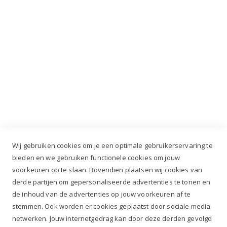
Industrieweg 3 GH, 5688 DP Oirschot |
info@ruiterstad.nl
+31 (0)499 377 311
|
+31 (0)6 291 00 419
Wij gebruiken cookies om je een optimale gebruikerservaring te
bieden en we gebruiken functionele cookies om jouw
voorkeuren op te slaan. Bovendien plaatsen wij cookies van
✔
Voor 12.00u besteld, zelfde werkdag verzonden*
derde partijen om gepersonaliseerde advertenties te tonen en
✔
Gratis verzenden va. €69,- NL*
de inhoud van de advertenties op jouw voorkeuren af te
✔ Betaal gratis achteraf
stemmen. Ook worden er cookies geplaatst door sociale media-
✔ 4,9/5 ⭐⭐⭐⭐⭐ klantbeoordeling
netwerken. Jouw internetgedrag kan door deze derden gevolgd