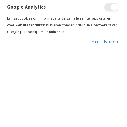
Google Analytics
Tik om uit te breiden
Een set cookies om informatie te verzamelen en te rapporteren
over websitegebruiksstatistieken zonder individuele bezoekers van
Google persoonlijk te identificeren.
Meer Informatie
Harry's Horse Rijlaars
Donatelli leer XL zwart
BESCHIKBAARHEID:
NIET OP VOORRAAD
MERK:
HARRY'S HORSE
KLEUR:
ZWART
ARTIKELNR.:
30000124