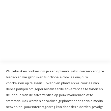
Industrieweg 3 GH, 5688 DP Oirschot |
info@ruiterstad.nl
+31 (0)499 377 311
|
+31 (0)6 291 00 419
Wij gebruiken cookies om je een optimale gebruikerservaring te
bieden en we gebruiken functionele cookies om jouw
voorkeuren op te slaan. Bovendien plaatsen wij cookies van
✔
Voor 12.00u besteld, zelfde werkdag verzonden*
derde partijen om gepersonaliseerde advertenties te tonen en
✔
Gratis verzenden va. €69,- NL*
de inhoud van de advertenties op jouw voorkeuren af te
✔ Betaal gratis achteraf
stemmen. Ook worden er cookies geplaatst door sociale media-
✔ 4,9/5 ⭐⭐⭐⭐⭐ klantbeoordeling
netwerken. Jouw internetgedrag kan door deze derden gevolgd