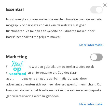
VERGELIJKEN (
)
CONTACT
INLOGGEN
ACCOUNT AANMAKEN
Essential
Toggle
items
0
Cart
Noodzakelijke cookies maken de kernfunctionaliteit van de website
Nav
mogelijk. Zonder deze cookies kan de website niet goed
functioneren. Ze helpen een website bruikbaar te maken door
basisfunctionaliteit mogelijk te maken.
Meer Informatie
HARRY'S HORSE RIJLAARS DONATELLI LEER XL ZWART
Marketing
Ga
Ga
naar
naar
Marketingcookies worden gebruikt om bezoekersacties op de
het
het
website te volgen en te verzamelen. Cookies slaan
einde
begin
gebruikersgegevens en gedragsinformatie op, waardoor
van
van
de
de
advertentiediensten zich op meer doelgroepen kunnen richten. Op
afbeeldingen-
afbeeldingen-
basis van de verzamelde informatie kan ook een meer aangepaste
gallerij
gallerij
gebruikerservaring worden geboden.
Meer Informatie