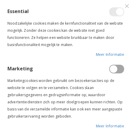
VERGELIJKEN (
)
CONTACT
INLOGGEN
ACCOUNT AANMAKEN
Essential
Toggle
items
0
Cart
Noodzakelijke cookies maken de kernfunctionaliteit van de website
Nav
mogelijk. Zonder deze cookies kan de website niet goed
functioneren. Ze helpen een website bruikbaar te maken door
basisfunctionaliteit mogelijk te maken.
Meer Informatie
SALE
-50%
HARRY'S HORSE RIJBROEK HAWSTON FSS NAVY
Marketing
Ga
Ga
naar
naar
Marketingcookies worden gebruikt om bezoekersacties op de
het
het
website te volgen en te verzamelen. Cookies slaan
einde
begin
gebruikersgegevens en gedragsinformatie op, waardoor
van
van
de
de
advertentiediensten zich op meer doelgroepen kunnen richten. Op
afbeeldingen-
afbeeldingen-
basis van de verzamelde informatie kan ook een meer aangepaste
gallerij
gallerij
gebruikerservaring worden geboden.
Meer Informatie