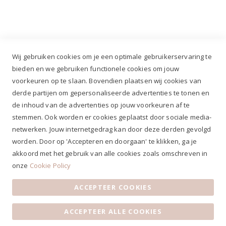
+31 (0)499 377 311
|
+31 (0)6 291 00 419
Wij gebruiken cookies om je een optimale gebruikerservaring te
bieden en we gebruiken functionele cookies om jouw
voorkeuren op te slaan. Bovendien plaatsen wij cookies van
✔
Voor 12.00u besteld, zelfde werkdag verzonden*
derde partijen om gepersonaliseerde advertenties te tonen en
✔
Gratis verzenden va. €69,- NL*
de inhoud van de advertenties op jouw voorkeuren af te
✔ Betaal gratis achteraf
stemmen. Ook worden er cookies geplaatst door sociale media-
✔ 4,9/5 ⭐⭐⭐⭐⭐ klantbeoordeling
netwerken. Jouw internetgedrag kan door deze derden gevolgd
worden. Door op 'Accepteren en doorgaan' te klikken, ga je
akkoord met het gebruik van alle cookies zoals omschreven in
onze
Cookie Policy
ACCEPTEER COOKIES
Algemene voorwaarden
|
Privacy Statement
|
Contact
|
ACCEPTEER ALLE COOKIES
Klantenservice
|
Openingstijden