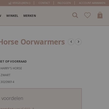
VERGELIJKEN (
)
CONTACT
INLOGGEN
ACCOUNT AANMAKEN
W
WINKEL
MERKEN
items
0
Cart
 Horse Oorwarmers
IET OP VOORRAAD
HARRY'S HORSE
ZWART
30209014
d voordelen
erzenden
vanaf €69,-*