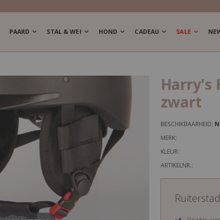
PAARD
STAL & WEI
HOND
CADEAU
SALE
NE
Harry's
zwart
BESCHIKBAARHEID:
N
MERK:
KLEUR:
ARTIKELNR.:
Ruitersta
Gratis v