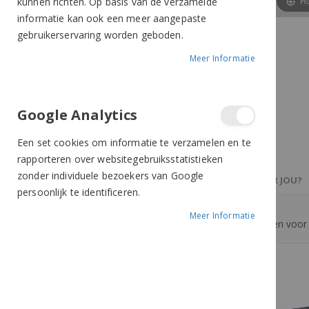
Ho
kunnen richten. Op basis van de verzamelde
informatie kan ook een meer aangepaste
gebruikerservaring worden geboden.
Meer Informatie
Google Analytics
Een set cookies om informatie te verzamelen en te
rapporteren over websitegebruiksstatistieken
zonder individuele bezoekers van Google
PRODUCTBESCHRIJVING
OOK IETS VOOR JOU?
persoonlijk te identificeren.
Meer Informatie
Oorwarmers om aan de cap te bevestigen voor 
Meer van Harry's Horse