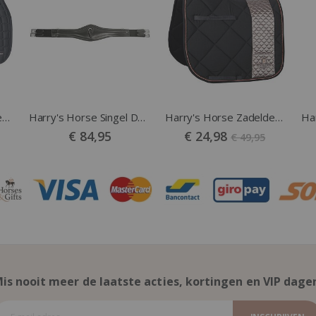
Harry's Horse Zadeldek Oxer Jump navy
Harry's Horse Singel Deluxe leer zwart
Harry's Horse Zadeldek Hippique Veelzijdig blauw
Vanaf
€ 84,95
€ 24,98
€ 49,95
is nooit meer de laatste acties, kortingen en VIP dage