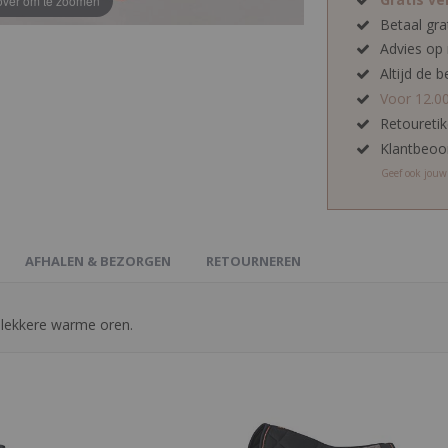
ver om te zoomen
Betaal gra
Advies op
Altijd de b
Voor 12.0
Retoureti
Klantbeoo
Geef ook jou
AFHALEN & BEZORGEN
RETOURNEREN
lekkere warme oren.