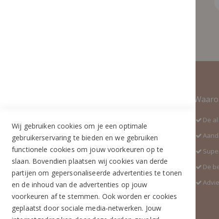
Contact Informatie
Waaro
Adres:
De al
Wij gebruiken cookies om je een optimale
Industrieweg 3 GH
Aanda
gebruikerservaring te bieden en we gebruiken
5688 DP Oirschot
functionele cookies om jouw voorkeuren op te
Super
Telefoon:
slaan. Bovendien plaatsen wij cookies van derde
De b
+31 (0)499 377 311
partijen om gepersonaliseerde advertenties te tonen
Advi
en de inhoud van de advertenties op jouw
WhatsApp:
voorkeuren af te stemmen. Ook worden er cookies
+31 (0)6 291 00 419 (nieuw nummer)
geplaatst door sociale media-netwerken. Jouw
E-mail: