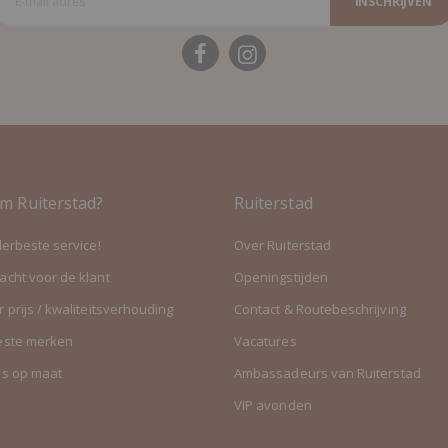
INSCHRIJVEN
m Ruiterstad?
Ruiterstad
lerbeste service!
Over Ruiterstad
cht voor de klant
Openingstijden
 prijs / kwaliteitsverhouding
Contact & Routebeschrijving
este merken
Vacatures
es op maat
Ambassadeurs van Ruiterstad
VIP avonden