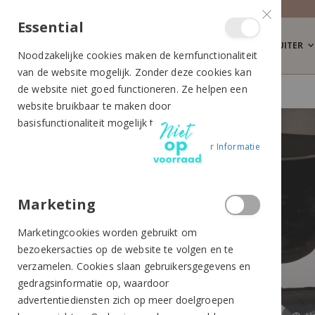
Essential
RUITER
Noodzakelijke cookies maken de kernfunctionaliteit
van de website mogelijk. Zonder deze cookies kan
de website niet goed functioneren. Ze helpen een
HARRY'S HORSE OORWARMERS ZWART
website bruikbaar te maken door
Ga
Ga
basisfunctionaliteit mogelijk te maken.
naar
naar
Meer Informatie
het
het
einde
begin
van
van
de
de
Marketing
afbeeldingen-
afbeeldingen-
Marketingcookies worden gebruikt om
gallerij
gallerij
bezoekersacties op de website te volgen en te
verzamelen. Cookies slaan gebruikersgegevens en
gedragsinformatie op, waardoor
advertentiediensten zich op meer doelgroepen