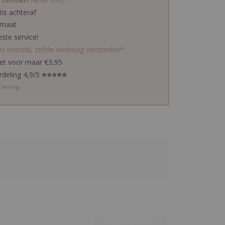
tis achteraf
 maat
este service!
0u besteld, zelfde werkdag verzonden*
ket voor maar €3,95
rdeling 4,9/5
⭐⭐⭐⭐⭐
w mening