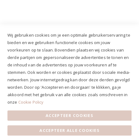
+31 (0)499 377 311
|
+31 (0)6 291 00 419
Wij gebruiken cookies om je een optimale gebruikerservaring te
bieden en we gebruiken functionele cookies om jouw
voorkeuren op te slaan. Bovendien plaatsen wij cookies van
✔
Voor 12.00u besteld, zelfde werkdag verzonden*
derde partijen om gepersonaliseerde advertenties te tonen en
✔
Gratis verzenden va. €69,- NL*
de inhoud van de advertenties op jouw voorkeuren af te
✔ Betaal gratis achteraf
stemmen. Ook worden er cookies geplaatst door sociale media-
✔ 4,9/5 ⭐⭐⭐⭐⭐ klantbeoordeling
netwerken. Jouw internetgedrag kan door deze derden gevolgd
worden. Door op 'Accepteren en doorgaan' te klikken, ga je
akkoord met het gebruik van alle cookies zoals omschreven in
onze
Cookie Policy
ACCEPTEER COOKIES
Algemene voorwaarden
|
Privacy Statement
|
Contact
|
ACCEPTEER ALLE COOKIES
Klantenservice
|
Openingstijden