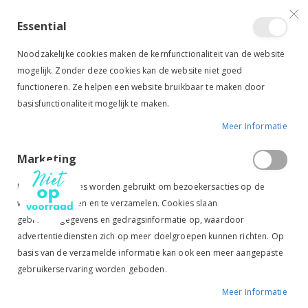
VERGELIJKEN (
)
CONTACT
INLOGGEN
ACCOUNT AANMAKEN
Essential
Toggle
items
0
Cart
Noodzakelijke cookies maken de kernfunctionaliteit van de website
Nav
mogelijk. Zonder deze cookies kan de website niet goed
functioneren. Ze helpen een website bruikbaar te maken door
basisfunctionaliteit mogelijk te maken.
Meer Informatie
HARRY'S HORSE NYLON HALSTER ECONOMY ZWART
Marketing
Ga
Ga
naar
naar
Marketingcookies worden gebruikt om bezoekersacties op de
het
het
website te volgen en te verzamelen. Cookies slaan
einde
begin
gebruikersgegevens en gedragsinformatie op, waardoor
van
van
de
de
advertentiediensten zich op meer doelgroepen kunnen richten. Op
afbeeldingen-
afbeeldingen-
basis van de verzamelde informatie kan ook een meer aangepaste
gallerij
gallerij
gebruikerservaring worden geboden.
Meer Informatie