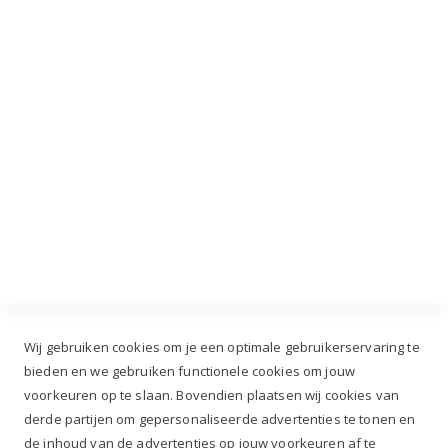
INSCHRIJVEN
Industrieweg 3 GH, 5688 DP Oirschot |
info@ruiterstad.nl
+31 (0)499 377 311
|
+31 (0)6 291 00 419
Wij gebruiken cookies om je een optimale gebruikerservaring te
bieden en we gebruiken functionele cookies om jouw
voorkeuren op te slaan. Bovendien plaatsen wij cookies van
✔
Voor 12.00u besteld, zelfde werkdag verzonden*
derde partijen om gepersonaliseerde advertenties te tonen en
✔
Gratis verzenden va. €69,- NL*
de inhoud van de advertenties op jouw voorkeuren af te