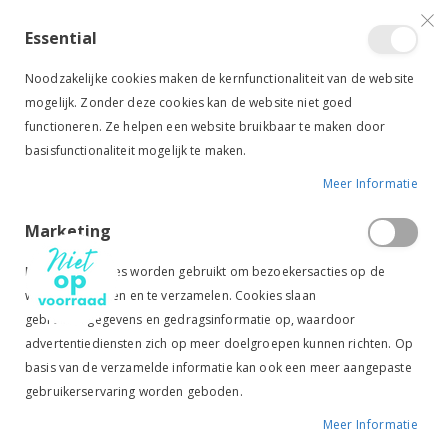
VERGELIJKEN (
)
CONTACT
INLOGGEN
ACCOUNT AANMAKEN
Essential
Toggle
items
0
Cart
Noodzakelijke cookies maken de kernfunctionaliteit van de website
Nav
mogelijk. Zonder deze cookies kan de website niet goed
functioneren. Ze helpen een website bruikbaar te maken door
basisfunctionaliteit mogelijk te maken.
Meer Informatie
HARRY'S HORSE MUSKETON ROND ZILVER
Marketing
Ga
Ga
naar
naar
Marketingcookies worden gebruikt om bezoekersacties op de
het
het
website te volgen en te verzamelen. Cookies slaan
einde
begin
gebruikersgegevens en gedragsinformatie op, waardoor
van
van
de
de
advertentiediensten zich op meer doelgroepen kunnen richten. Op
afbeeldingen-
afbeeldingen-
basis van de verzamelde informatie kan ook een meer aangepaste
gallerij
gallerij
gebruikerservaring worden geboden.
Meer Informatie