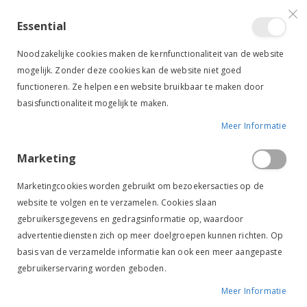
VERGELIJKEN (
)
CONTACT
INLOGGEN
ACCOUNT AANMAKEN
Essential
Toggle
items
0
Cart
Noodzakelijke cookies maken de kernfunctionaliteit van de website
Nav
mogelijk. Zonder deze cookies kan de website niet goed
functioneren. Ze helpen een website bruikbaar te maken door
basisfunctionaliteit mogelijk te maken.
Meer Informatie
HARRY'S HORSE MUSKETON GROOT BREED ZILVER
Marketing
Ga
Ga
naar
naar
Marketingcookies worden gebruikt om bezoekersacties op de
het
het
website te volgen en te verzamelen. Cookies slaan
einde
begin
gebruikersgegevens en gedragsinformatie op, waardoor
van
van
de
de
advertentiediensten zich op meer doelgroepen kunnen richten. Op
afbeeldingen-
afbeeldingen-
basis van de verzamelde informatie kan ook een meer aangepaste
gallerij
gallerij
gebruikerservaring worden geboden.
Meer Informatie