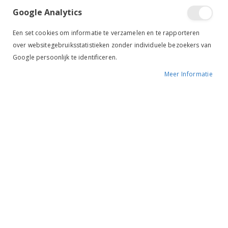
Google Analytics
Een set cookies om informatie te verzamelen en te rapporteren
over websitegebruiksstatistieken zonder individuele bezoekers van
Google persoonlijk te identificeren.
Meer Informatie
Tik om uit te breiden
Harry's Horse Musketon
Groot Breed zilver
€ 2,95