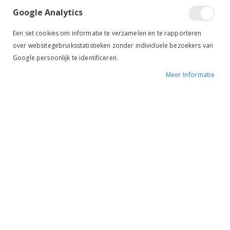
Google Analytics
Een set cookies om informatie te verzamelen en te rapporteren
over websitegebruiksstatistieken zonder individuele bezoekers van
Harry's Horse
Google persoonlijk te identificeren.
Knopsporenset Kids
Meer Informatie
BESCHIKBAARHEID:
NIET OP VOORRAAD
MERK:
HARRY'S HORSE
KLEUR:
RVS
ARTIKELNR.:
43202003
Ruiterstad voordelen
Gratis verzenden
vanaf €69,-*
Betaal gratis achteraf
Advies op maat
Altijd de beste service!