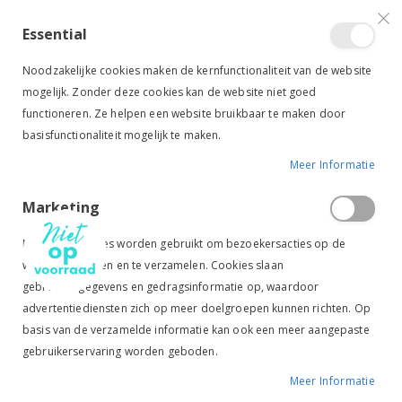
VERGELIJKEN (
)
CONTACT
INLOGGEN
ACCOUNT AANMAKEN
Essential
Toggle
items
0
Cart
Noodzakelijke cookies maken de kernfunctionaliteit van de website
Nav
mogelijk. Zonder deze cookies kan de website niet goed
functioneren. Ze helpen een website bruikbaar te maken door
basisfunctionaliteit mogelijk te maken.
Meer Informatie
HARRY'S HORSE KNOPSPORENSET KIDS
Marketing
Ga
Ga
naar
naar
Marketingcookies worden gebruikt om bezoekersacties op de
het
het
website te volgen en te verzamelen. Cookies slaan
einde
begin
gebruikersgegevens en gedragsinformatie op, waardoor
van
van
de
de
advertentiediensten zich op meer doelgroepen kunnen richten. Op
afbeeldingen-
afbeeldingen-
basis van de verzamelde informatie kan ook een meer aangepaste
gallerij
gallerij
gebruikerservaring worden geboden.
Tik om uit te breiden
Meer Informatie