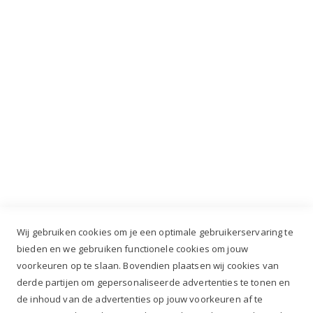
INSCHRIJVEN
Industrieweg 3 GH, 5688 DP Oirschot |
info@ruiterstad.nl
+31 (0)499 377 311
|
+31 (0)6 291 00 419
Wij gebruiken cookies om je een optimale gebruikerservaring te
bieden en we gebruiken functionele cookies om jouw
voorkeuren op te slaan. Bovendien plaatsen wij cookies van
✔
Voor 12.00u besteld, zelfde werkdag verzonden*
derde partijen om gepersonaliseerde advertenties te tonen en
✔
Gratis verzenden va. €69,- NL*
de inhoud van de advertenties op jouw voorkeuren af te