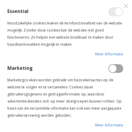
VERGELIJKEN (
)
CONTACT
INLOGGEN
ACCOUNT AANMAKEN
Essential
Toggle
items
0
Cart
Noodzakelijke cookies maken de kernfunctionaliteit van de website
Nav
mogelijk. Zonder deze cookies kan de website niet goed
functioneren. Ze helpen een website bruikbaar te maken door
basisfunctionaliteit mogelijk te maken.
Meer Informatie
SALE
-20%
EQUITHEME WEDSTRIJDJASJE ATHENS NAVY
Marketing
Ga
Ga
naar
naar
Marketingcookies worden gebruikt om bezoekersacties op de
het
het
website te volgen en te verzamelen. Cookies slaan
einde
begin
gebruikersgegevens en gedragsinformatie op, waardoor
van
van
de
de
advertentiediensten zich op meer doelgroepen kunnen richten. Op
afbeeldingen-
afbeeldingen-
basis van de verzamelde informatie kan ook een meer aangepaste
gallerij
gallerij
gebruikerservaring worden geboden.
Meer Informatie