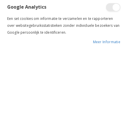
Google Analytics
Een set cookies om informatie te verzamelen en te rapporteren
over websitegebruiksstatistieken zonder individuele bezoekers van
Google persoonlijk te identificeren.
Meer Informatie
Tik om uit te breiden
EquiTheme Wedstrijdjasje
Athens navy
€ 71,96
€ 89,95