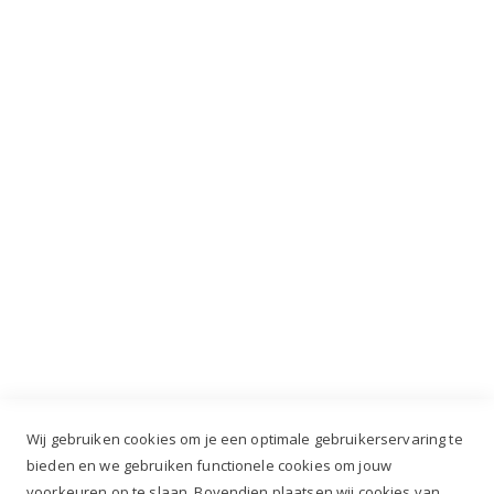
Mis nooit meer de laatste acties, kortingen en
VIP dagen!
INSCHRIJVEN
Industrieweg 3 GH, 5688 DP Oirschot |
info@ruiterstad.nl
+31 (0)499 377 311
|
+31 (0)6 291 00 419
Wij gebruiken cookies om je een optimale gebruikerservaring te
bieden en we gebruiken functionele cookies om jouw
voorkeuren op te slaan. Bovendien plaatsen wij cookies van