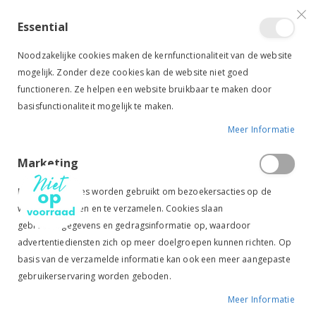
VERGELIJKEN (
)
CONTACT
INLOGGEN
ACCOUNT AANMAKEN
Essential
Toggle
items
0
Cart
Noodzakelijke cookies maken de kernfunctionaliteit van de website
Nav
mogelijk. Zonder deze cookies kan de website niet goed
functioneren. Ze helpen een website bruikbaar te maken door
basisfunctionaliteit mogelijk te maken.
Meer Informatie
EQUITHEME SOKKEN GLITTER ZWART/ROSEGOLD
Marketing
Ga
Ga
naar
naar
Marketingcookies worden gebruikt om bezoekersacties op de
het
het
website te volgen en te verzamelen. Cookies slaan
einde
begin
gebruikersgegevens en gedragsinformatie op, waardoor
van
van
de
de
advertentiediensten zich op meer doelgroepen kunnen richten. Op
afbeeldingen-
afbeeldingen-
basis van de verzamelde informatie kan ook een meer aangepaste
gallerij
gallerij
gebruikerservaring worden geboden.
Meer Informatie