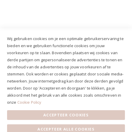
Industrieweg 3 GH, 5688 DP Oirschot |
info@ruiterstad.nl
+31 (0)499 377 311
|
+31 (0)6 291 00 419
Wij gebruiken cookies om je een optimale gebruikerservaring te
bieden en we gebruiken functionele cookies om jouw
voorkeuren op te slaan. Bovendien plaatsen wij cookies van
✔
Voor 12.00u besteld, zelfde werkdag verzonden*
derde partijen om gepersonaliseerde advertenties te tonen en
✔
Gratis verzenden va. €69,- NL*
de inhoud van de advertenties op jouw voorkeuren af te
✔ Betaal gratis achteraf
stemmen. Ook worden er cookies geplaatst door sociale media-
✔ 4,9/5 ⭐⭐⭐⭐⭐ klantbeoordeling
netwerken. Jouw internetgedrag kan door deze derden gevolgd
worden. Door op 'Accepteren en doorgaan' te klikken, ga je
akkoord met het gebruik van alle cookies zoals omschreven in
onze
Cookie Policy
ACCEPTEER COOKIES
Algemene voorwaarden
|
Privacy Statement
|
Contact
|
ACCEPTEER ALLE COOKIES