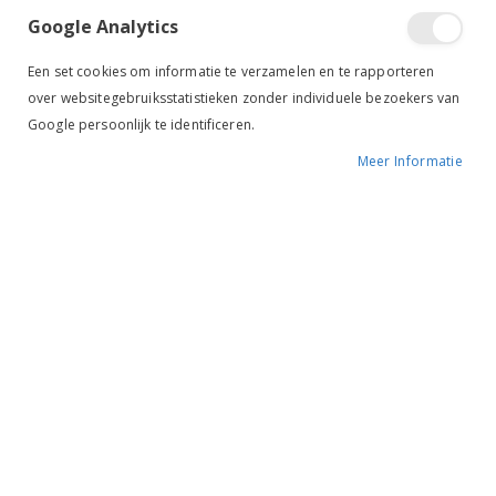
Google Analytics
Een set cookies om informatie te verzamelen en te rapporteren
over websitegebruiksstatistieken zonder individuele bezoekers van
Google persoonlijk te identificeren.
Meer Informatie
Tik om uit te breiden
EquiTheme Sokken Glitter
zwart/rosegold
BESCHIKBAARHEID:
NIET OP VOORRAAD