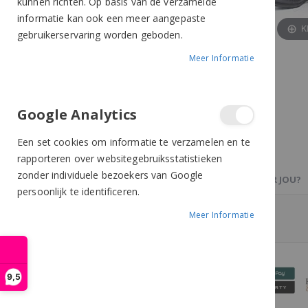
kunnen richten. Op basis van de verzamelde
informatie kan ook een meer aangepaste
K
gebruikerservaring worden geboden.
Meer Informatie
Google Analytics
Een set cookies om informatie te verzamelen en te
rapporteren over websitegebruiksstatistieken
zonder individuele bezoekers van Google
PRODUCTBESCHRIJVING
OOK IETS VOOR JOU?
persoonlijk te identificeren.
Meer Informatie
Equestrian Stockholm Sokken pink
9,5