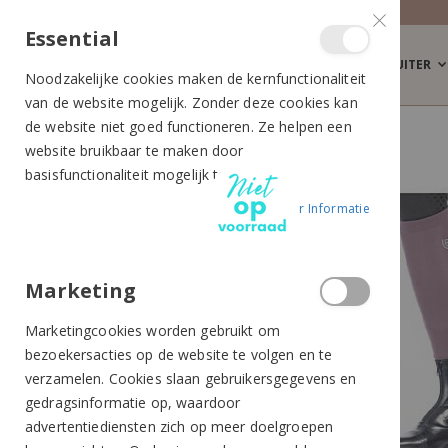
Essential
RUITER
Noodzakelijke cookies maken de kernfunctionaliteit
van de website mogelijk. Zonder deze cookies kan
de website niet goed functioneren. Ze helpen een
EQUESTRIAN STOCKHOLM SOKKEN PINK
website bruikbaar te maken door
Ga
Ga
basisfunctionaliteit mogelijk te maken.
naar
naar
Meer Informatie
het
het
einde
begin
van
van
de
de
Marketing
afbeeldingen-
afbeeldingen-
Marketingcookies worden gebruikt om
gallerij
gallerij
bezoekersacties op de website te volgen en te
verzamelen. Cookies slaan gebruikersgegevens en
gedragsinformatie op, waardoor
advertentiediensten zich op meer doelgroepen