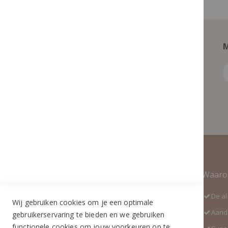
M
Contact Informatie
Waaro
Adres:
De al
Wij gebruiken cookies om je een optimale
Industrieweg 3 GH
Aanda
gebruikerservaring te bieden en we gebruiken
5688 DP Oirschot
functionele cookies om jouw voorkeuren op te