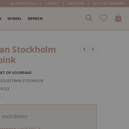
VERGELIJKEN (
)
CONTACT
INLOGGEN
ACCOUNT AANMAKEN
W
WINKEL
MERKEN
items
0
Cart
ian Stockholm
pink
IET OP VOORRAAD
EQUESTRIAN STOCKHOLM
ROZE
-
d voordelen
erzenden
vanaf €69,-*