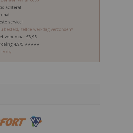
tis achteraf
 maat
este service!
0u besteld, zelfde werkdag verzonden*
ket voor maar €3,95
rdeling 4,9/5
⭐⭐⭐⭐⭐
w mening