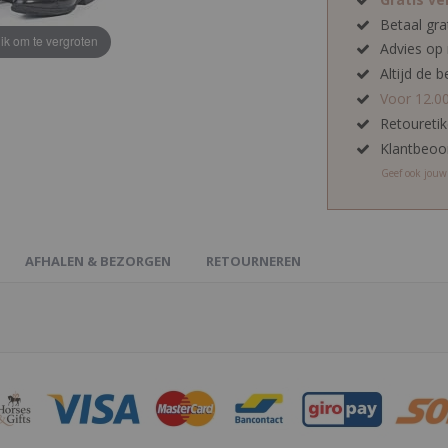
Betaal gra
lik om te vergroten
Advies op
Altijd de b
Voor 12.0
Retoureti
Klantbeoo
Geef ook jou
AFHALEN & BEZORGEN
RETOURNEREN