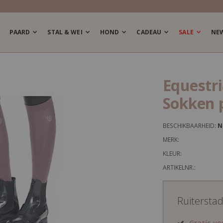
PAARD
STAL & WEI
HOND
CADEAU
SALE
NE
Equestr
Sokken 
BESCHIKBAARHEID:
N
MERK:
KLEUR:
ARTIKELNR.:
Ruitersta
Gratis v