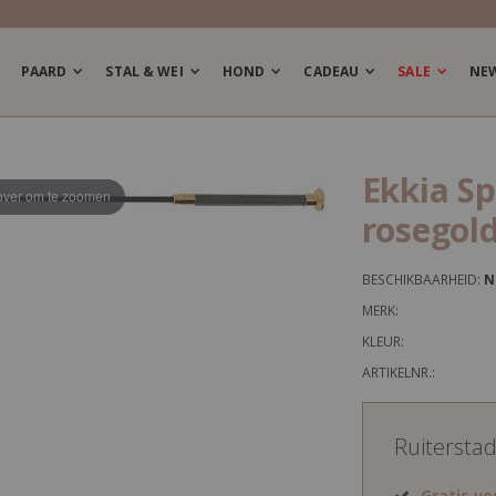
PAARD
STAL & WEI
HOND
CADEAU
SALE
NE
Ekkia S
ver om te zoomen
rosegol
BESCHIKBAARHEID:
N
MERK:
KLEUR:
ARTIKELNR.:
Ruitersta
Gratis v