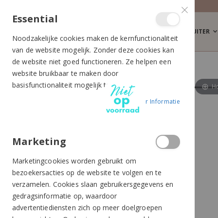
Essential
RUITER
Noodzakelijke cookies maken de kernfunctionaliteit
van de website mogelijk. Zonder deze cookies kan
de website niet goed functioneren. Ze helpen een
EKKIA SPRINGZWEEP ROSEGOLD
website bruikbaar te maken door
Ga
Ga
basisfunctionaliteit mogelijk te maken.
Ho
naar
naar
Meer Informatie
het
het
einde
begin
van
van
de
de
Marketing
afbeeldingen-
afbeeldingen-
Marketingcookies worden gebruikt om
gallerij
gallerij
bezoekersacties op de website te volgen en te
verzamelen. Cookies slaan gebruikersgegevens en
gedragsinformatie op, waardoor
advertentiediensten zich op meer doelgroepen