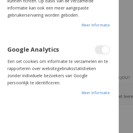
kunnen richten. Op basis van de verzamelde
informatie kan ook een meer aangepaste
gebruikerservaring worden geboden.
Meer Informatie
Google Analytics
Een set cookies om informatie te verzamelen en te
rapporteren over websitegebruiksstatistieken
zonder individuele bezoekers van Google
PRODUCTBESCHRIJVING
OOK IETS VOOR JOU?
persoonlijk te identificeren.
Meer Informatie
Zweep met handvat van polyurethaan met leere
Meer van Ekkia