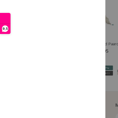
9,5
Ekkia Hoefvijl met Rubber Handvat zilver
€ 44,95
€ 10,95
M