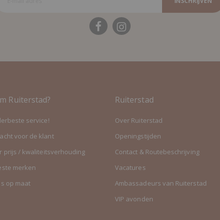
INSCHRIJVEN
m Ruiterstad?
Ruiterstad
lerbeste service!
Over Ruiterstad
cht voor de klant
Openingstijden
 prijs / kwaliteitsverhouding
Contact & Routebeschrijving
este merken
Vacatures
es op maat
Ambassadeurs van Ruiterstad
VIP avonden