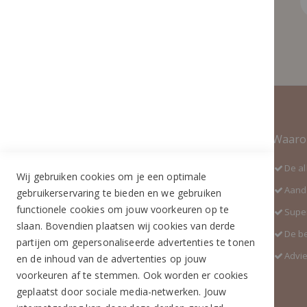
Contact Informatie
Waaro
Adres:
De al
Wij gebruiken cookies om je een optimale
Industrieweg 3 GH
Aanda
gebruikerservaring te bieden en we gebruiken
5688 DP Oirschot
functionele cookies om jouw voorkeuren op te
Super
Telefoon:
slaan. Bovendien plaatsen wij cookies van derde
De b
+31 (0)499 377 311
partijen om gepersonaliseerde advertenties te tonen
Advi
en de inhoud van de advertenties op jouw
WhatsApp:
voorkeuren af te stemmen. Ook worden er cookies
+31 (0)6 291 00 419 (nieuw nummer)
geplaatst door sociale media-netwerken. Jouw
E-mail: