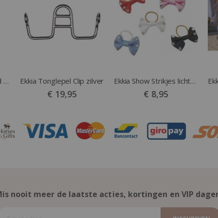
Ekkia Steigerend Paard wit
Ekkia Tonglepel Clip zilver
Ekkia Show Strikjes lichtblauw
€ 19,95
€ 8,95
is nooit meer de laatste acties, kortingen en VIP dage