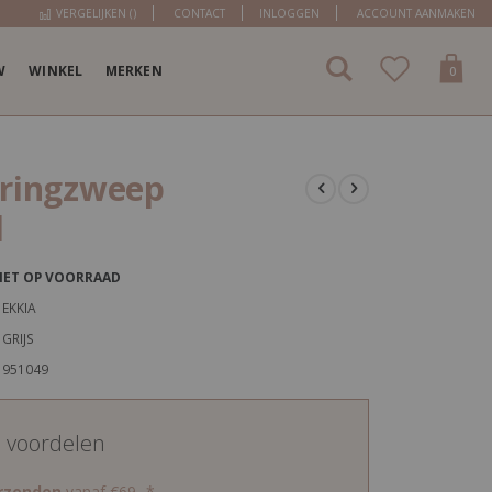
VERGELIJKEN (
)
CONTACT
INLOGGEN
ACCOUNT AANMAKEN
W
WINKEL
MERKEN
items
0
Cart
pringzweep
d
IET OP VOORRAAD
EKKIA
GRIJS
951049
d voordelen
erzenden
vanaf €69,-*