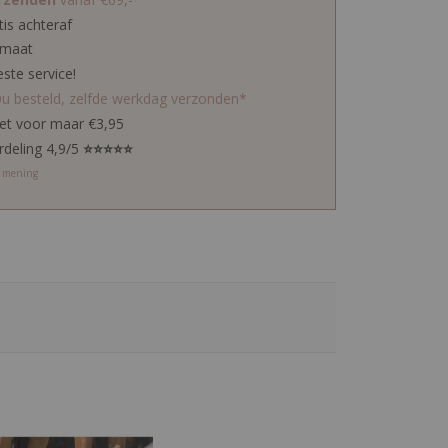
tis achteraf
 maat
este service!
0u besteld, zelfde werkdag verzonden*
ket voor maar €3,95
rdeling 4,9/5
⭐⭐⭐⭐⭐
w mening