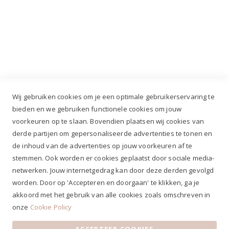
Industrieweg 3 GH, 5688 DP Oirschot |
info@ruiterstad.nl
+31 (0)499 377 311
|
+31 (0)6 291 00 419
Wij gebruiken cookies om je een optimale gebruikerservaring te
bieden en we gebruiken functionele cookies om jouw
voorkeuren op te slaan. Bovendien plaatsen wij cookies van
✔
Voor 12.00u besteld, zelfde werkdag verzonden*
derde partijen om gepersonaliseerde advertenties te tonen en
✔
Gratis verzenden va. €69,- NL*
de inhoud van de advertenties op jouw voorkeuren af te
✔ Betaal gratis achteraf
stemmen. Ook worden er cookies geplaatst door sociale media-
✔ 4,9/5 ⭐⭐⭐⭐⭐ klantbeoordeling
netwerken. Jouw internetgedrag kan door deze derden gevolgd
worden. Door op 'Accepteren en doorgaan' te klikken, ga je
akkoord met het gebruik van alle cookies zoals omschreven in
onze
Cookie Policy