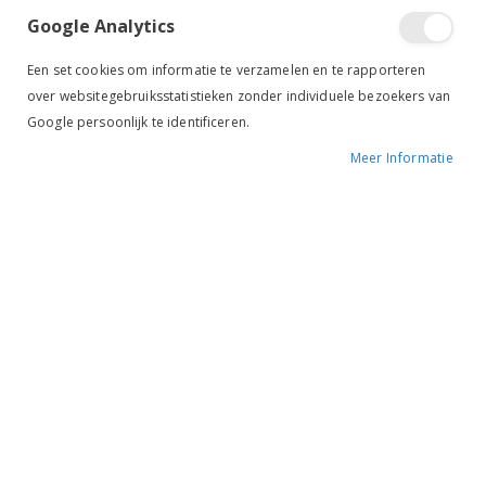
Google Analytics
Tik om uit te breiden
Een set cookies om informatie te verzamelen en te rapporteren
over websitegebruiksstatistieken zonder individuele bezoekers van
Google persoonlijk te identificeren.
Meer Informatie
Ekkia Brandweerhaak 14
cm rvs
€ 8,95
BESCHIKBAARHEID:
OP VOORRAAD
MERK:
EKKIA
KLEUR:
RVS
ARTIKELNR.:
702570014