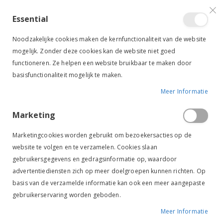
VERGELIJKEN (
)
CONTACT
INLOGGEN
ACCOUNT AANMAKEN
Essential
Toggle
items
0
Cart
Noodzakelijke cookies maken de kernfunctionaliteit van de website
Nav
mogelijk. Zonder deze cookies kan de website niet goed
functioneren. Ze helpen een website bruikbaar te maken door
basisfunctionaliteit mogelijk te maken.
Meer Informatie
EKKIA BRANDWEERHAAK 14 CM RVS
Marketing
Ga
Ga
naar
naar
Marketingcookies worden gebruikt om bezoekersacties op de
het
het
website te volgen en te verzamelen. Cookies slaan
einde
begin
gebruikersgegevens en gedragsinformatie op, waardoor
van
van
de
de
advertentiediensten zich op meer doelgroepen kunnen richten. Op
afbeeldingen-
afbeeldingen-
basis van de verzamelde informatie kan ook een meer aangepaste
gallerij
gallerij
gebruikerservaring worden geboden.
Meer Informatie