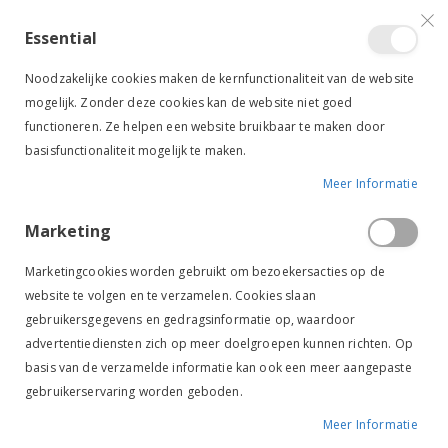
VERGELIJKEN (
)
CONTACT
INLOGGEN
ACCOUNT AANMAKEN
Essential
Toggle
items
0
Cart
Noodzakelijke cookies maken de kernfunctionaliteit van de website
Nav
mogelijk. Zonder deze cookies kan de website niet goed
functioneren. Ze helpen een website bruikbaar te maken door
basisfunctionaliteit mogelijk te maken.
Meer Informatie
EFFAX GLYCERINE ZEEP
Marketing
Ga
Ga
naar
naar
Marketingcookies worden gebruikt om bezoekersacties op de
het
het
website te volgen en te verzamelen. Cookies slaan
einde
begin
gebruikersgegevens en gedragsinformatie op, waardoor
van
van
de
de
advertentiediensten zich op meer doelgroepen kunnen richten. Op
afbeeldingen-
afbeeldingen-
basis van de verzamelde informatie kan ook een meer aangepaste
gallerij
gallerij
gebruikerservaring worden geboden.
Meer Informatie