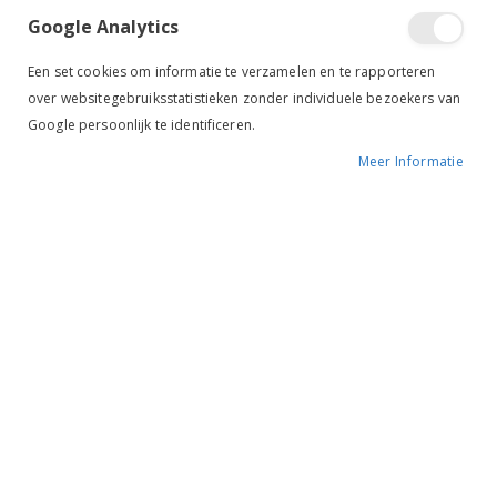
Google Analytics
Een set cookies om informatie te verzamelen en te rapporteren
over websitegebruiksstatistieken zonder individuele bezoekers van
Google persoonlijk te identificeren.
Meer Informatie
Tik om uit te breiden
Effax Glycerine Zeep
€ 9,99
BESCHIKBAARHEID:
OP VOORRAAD