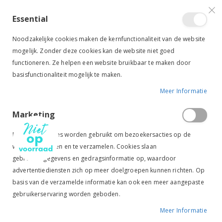
VERGELIJKEN (
)
CONTACT
INLOGGEN
ACCOUNT AANMAKEN
Essential
Toggle
items
0
Cart
Noodzakelijke cookies maken de kernfunctionaliteit van de website
Nav
mogelijk. Zonder deze cookies kan de website niet goed
functioneren. Ze helpen een website bruikbaar te maken door
basisfunctionaliteit mogelijk te maken.
Meer Informatie
BUCAS VEULENHALSTER DUBLIN MAUVE
Marketing
Ga
Ga
naar
naar
Marketingcookies worden gebruikt om bezoekersacties op de
het
het
website te volgen en te verzamelen. Cookies slaan
einde
begin
gebruikersgegevens en gedragsinformatie op, waardoor
van
van
de
de
advertentiediensten zich op meer doelgroepen kunnen richten. Op
afbeeldingen-
afbeeldingen-
basis van de verzamelde informatie kan ook een meer aangepaste
gallerij
gallerij
gebruikerservaring worden geboden.
Meer Informatie