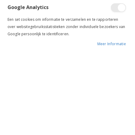
Google Analytics
Een set cookies om informatie te verzamelen en te rapporteren
over websitegebruiksstatistieken zonder individuele bezoekers van
Google persoonlijk te identificeren.
Tik om uit te breiden
Meer Informatie
Bucas Veulenhalster
Dublin Mauve
BESCHIKBAARHEID:
NIET OP VOORRAAD
MERK:
BUCAS
KLEUR:
ROZE