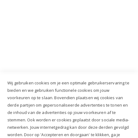
Industrieweg 3 GH, 5688 DP Oirschot |
info@ruiterstad.nl
+31 (0)499 377 311
|
+31 (0)6 291 00 419
Wij gebruiken cookies om je een optimale gebruikerservaring te
bieden en we gebruiken functionele cookies om jouw
voorkeuren op te slaan. Bovendien plaatsen wij cookies van
✔
Voor 12.00u besteld, zelfde werkdag verzonden*
derde partijen om gepersonaliseerde advertenties te tonen en
✔
Gratis verzenden va. €69,- NL*
de inhoud van de advertenties op jouw voorkeuren af te
✔ Betaal gratis achteraf
stemmen. Ook worden er cookies geplaatst door sociale media-
✔ 4,9/5 ⭐⭐⭐⭐⭐ klantbeoordeling
netwerken. Jouw internetgedrag kan door deze derden gevolgd
worden. Door op 'Accepteren en doorgaan' te klikken, ga je