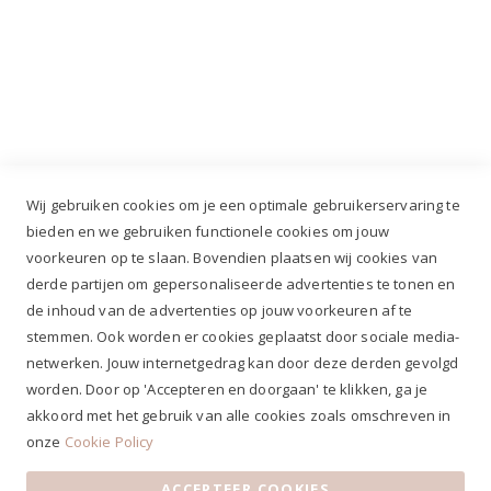
Industrieweg 3 GH, 5688 DP Oirschot |
info@ruiterstad.nl
+31 (0)499 377 311
|
+31 (0)6 291 00 419
Wij gebruiken cookies om je een optimale gebruikerservaring te
bieden en we gebruiken functionele cookies om jouw
voorkeuren op te slaan. Bovendien plaatsen wij cookies van
✔
Voor 12.00u besteld, zelfde werkdag verzonden*
derde partijen om gepersonaliseerde advertenties te tonen en
✔
Gratis verzenden va. €69,- NL*
de inhoud van de advertenties op jouw voorkeuren af te
✔ Betaal gratis achteraf
stemmen. Ook worden er cookies geplaatst door sociale media-
✔ 4,9/5 ⭐⭐⭐⭐⭐ klantbeoordeling
netwerken. Jouw internetgedrag kan door deze derden gevolgd
worden. Door op 'Accepteren en doorgaan' te klikken, ga je
akkoord met het gebruik van alle cookies zoals omschreven in
onze
Cookie Policy
ACCEPTEER COOKIES