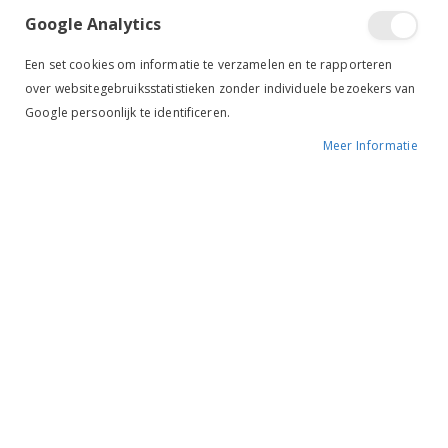
Google Analytics
Een set cookies om informatie te verzamelen en te rapporteren
over websitegebruiksstatistieken zonder individuele bezoekers van
Google persoonlijk te identificeren.
Meer Informatie
Tik om uit te breiden
Bucas Staartbeschermer
blauw
BESCHIKBAARHEID:
NIET OP VOORRAAD