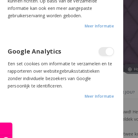
kunnen richten. Op basis van de verzamelde
informatie kan ook een meer aangepaste
gebruikerservaring worden geboden.
Meer Informatie
Google Analytics
Een set cookies om informatie te verzamelen en te
Ho
rapporteren over websitegebruiksstatistieken
zonder individuele bezoekers van Google
persoonlijk te identificeren.
PRODUCTBESCHRIJVING
OOK IETS VOOR JOU?
Meer Informatie
Het vertrouwde Event zadeldek is vernieuwd! H
vochtregulerend is. Daarnaast is het zadeldek v
Het zadeldek is gedecoreerd met één of twee ko