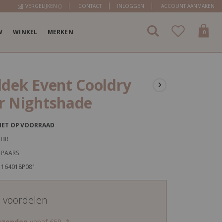
VERGELIJKEN (
)
CONTACT
INLOGGEN
ACCOUNT AANMAKEN
W
WINKEL
MERKEN
items
0
Cart
ldek Event Cooldry
r Nightshade
IET OP VOORRAAD
BR
PAARS
164018P081
d voordelen
erzenden
vanaf €69,-*