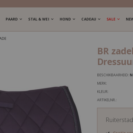
PAARD
STAL & WEI
HOND
CADEAU
SALE
NE
ADE
BR zade
Dressuu
BESCHIKBAARHEID:
N
MERK:
KLEUR:
ARTIKELNR.:
Ruitersta
Gratis v