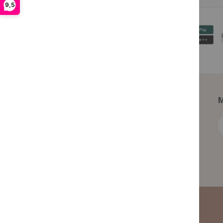
9,5
M