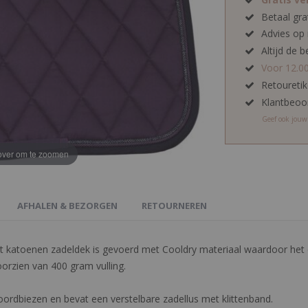
Betaal gra
Advies op
Altijd de b
Voor 12.0
Retoureti
Klantbeoo
Geef ook jou
ver om te zoomen
AFHALEN & BEZORGEN
RETOURNEREN
et katoenen zadeldek is gevoerd met Cooldry materiaal waardoor he
oorzien van 400 gram vulling.
ordbiezen en bevat een verstelbare zadellus met klittenband.