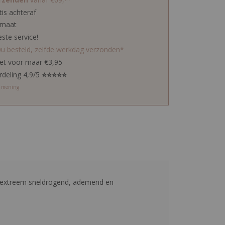
tis achteraf
 maat
este service!
0u besteld, zelfde werkdag verzonden*
ket voor maar €3,95
rdeling 4,9/5
⭐⭐⭐⭐⭐
w mening
t extreem sneldrogend, ademend en