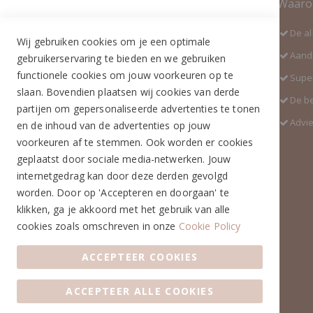
Contact Informatie
Waaro
Adres:
De al
Wij gebruiken cookies om je een optimale
Industrieweg 3 GH
Aanda
gebruikerservaring te bieden en we gebruiken
5688 DP Oirschot
functionele cookies om jouw voorkeuren op te
Super
Telefoon:
slaan. Bovendien plaatsen wij cookies van derde
De b
+31 (0)499 377 311
partijen om gepersonaliseerde advertenties te tonen
Advi
en de inhoud van de advertenties op jouw
WhatsApp:
voorkeuren af te stemmen. Ook worden er cookies
+31 (0)6 291 00 419 (nieuw nummer)
geplaatst door sociale media-netwerken. Jouw
E-mail:
internetgedrag kan door deze derden gevolgd
info@ruiterstad.nl
worden. Door op 'Accepteren en doorgaan' te
Openingstijden:
klikken, ga je akkoord met het gebruik van alle
Maandag: 13.00 - 17.00u
cookies zoals omschreven in onze
Cookie Policy
Dinsdag: 10.00 - 17.00u
ACCEPTEER COOKIES
Woensdag: 10.00 - 17.00u
Donderdag: 10.00 - 17.00u
Vrijdag: 10.00 - 17.00u
ACCEPTEER ALLE COOKIES
Zaterdag: 10.00 - 17.00u