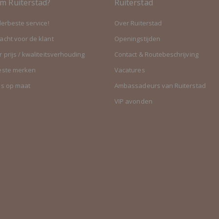
m Ruiterstad?
Ruiterstad
lerbeste service!
Over Ruiterstad
cht voor de klant
Openingstijden
 prijs / kwaliteitsverhouding
Contact & Routebeschrijving
este merken
Vacatures
es op maat
Ambassadeurs van Ruiterstad
VIP avonden