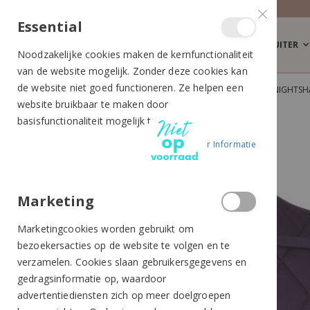
Essential
RUITER
Noodzakelijke cookies maken de kernfunctionaliteit
van de website mogelijk. Zonder deze cookies kan
de website niet goed functioneren. Ze helpen een
BR ZADELDEK EVENT COOLDRY DRESSUUR NIGHTSH
website bruikbaar te maken door
Ga
Ga
basisfunctionaliteit mogelijk te maken.
naar
naar
Meer Informatie
het
het
einde
begin
van
van
de
de
Marketing
afbeeldingen-
afbeeldingen-
Marketingcookies worden gebruikt om
gallerij
gallerij
bezoekersacties op de website te volgen en te
verzamelen. Cookies slaan gebruikersgegevens en
gedragsinformatie op, waardoor
advertentiediensten zich op meer doelgroepen