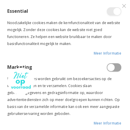
VERGELIJKEN (
)
CONTACT
INLOGGEN
ACCOUNT AANMAKEN
Essential
Toggle
items
0
Cart
Noodzakelijke cookies maken de kernfunctionaliteit van de website
Nav
mogelijk. Zonder deze cookies kan de website niet goed
functioneren. Ze helpen een website bruikbaar te maken door
basisfunctionaliteit mogelijk te maken.
Meer Informatie
BR VLECHTNAALD RVS
Marketing
Ga
Ga
naar
naar
Marketingcookies worden gebruikt om bezoekersacties op de
het
het
website te volgen en te verzamelen. Cookies slaan
einde
begin
gebruikersgegevens en gedragsinformatie op, waardoor
van
van
de
de
advertentiediensten zich op meer doelgroepen kunnen richten. Op
afbeeldingen-
afbeeldingen-
basis van de verzamelde informatie kan ook een meer aangepaste
gallerij
gallerij
gebruikerservaring worden geboden.
Meer Informatie