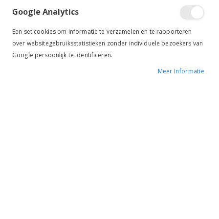
Google Analytics
Een set cookies om informatie te verzamelen en te rapporteren
over websitegebruiksstatistieken zonder individuele bezoekers van
Google persoonlijk te identificeren.
Meer Informatie
Tik om uit te breiden
BR Vlechtnaald RVS
BESCHIKBAARHEID:
NIET OP VOORRAAD
MERK:
BR
KLEUR:
RVS