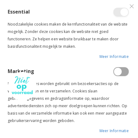
VERGELIJKEN (
)
CONTACT
INLOGGEN
ACCOUNT AANMAKEN
Essential
Toggle
items
0
Cart
Noodzakelijke cookies maken de kernfunctionaliteit van de website
Nav
mogelijk. Zonder deze cookies kan de website niet goed
functioneren. Ze helpen een website bruikbaar te maken door
basisfunctionaliteit mogelijk te maken.
Meer Informatie
BR STUD MUFFINS 400 GRAM
Marketing
Ga
Ga
naar
naar
Marketingcookies worden gebruikt om bezoekersacties op de
het
het
website te volgen en te verzamelen. Cookies slaan
einde
begin
gebruikersgegevens en gedragsinformatie op, waardoor
van
van
de
de
advertentiediensten zich op meer doelgroepen kunnen richten. Op
afbeeldingen-
afbeeldingen-
basis van de verzamelde informatie kan ook een meer aangepaste
gallerij
gallerij
gebruikerservaring worden geboden.
Meer Informatie