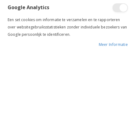
Google Analytics
Een set cookies om informatie te verzamelen en te rapporteren
over websitegebruiksstatistieken zonder individuele bezoekers van
Google persoonlijk te identificeren.
Meer Informatie
Tik om uit te breiden
BR Stud Muffins 400
gram
BESCHIKBAARHEID:
NIET OP VOORRAAD