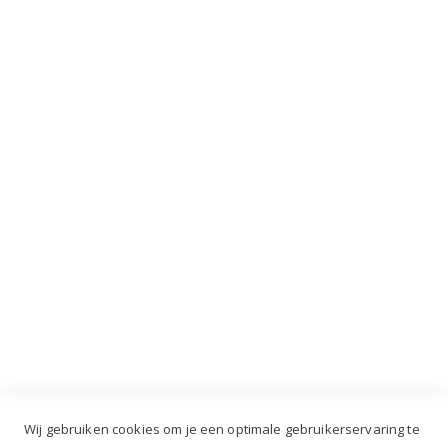
Mis nooit meer de laatste acties, kortingen en
VIP dagen!
INSCHRIJVEN
Industrieweg 3 GH, 5688 DP Oirschot |
info@ruiterstad.nl
+31 (0)499 377 311
|
+31 (0)6 291 00 419
Wij gebruiken cookies om je een optimale gebruikerservaring te