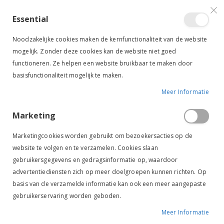
VERGELIJKEN (
)
CONTACT
INLOGGEN
ACCOUNT AANMAKEN
Essential
Toggle
items
0
Cart
Noodzakelijke cookies maken de kernfunctionaliteit van de website
Nav
mogelijk. Zonder deze cookies kan de website niet goed
functioneren. Ze helpen een website bruikbaar te maken door
basisfunctionaliteit mogelijk te maken.
Meer Informatie
BR RIJBROEK JEANS MICHA KIDS DENIM
Marketing
Ga
Ga
naar
naar
Marketingcookies worden gebruikt om bezoekersacties op de
het
het
website te volgen en te verzamelen. Cookies slaan
einde
begin
gebruikersgegevens en gedragsinformatie op, waardoor
van
van
de
de
advertentiediensten zich op meer doelgroepen kunnen richten. Op
afbeeldingen-
afbeeldingen-
basis van de verzamelde informatie kan ook een meer aangepaste
gallerij
gallerij
gebruikerservaring worden geboden.
Meer Informatie