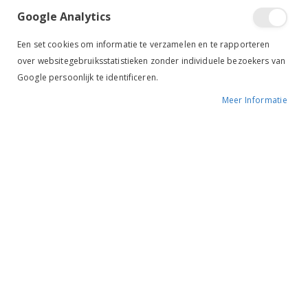
Google Analytics
Een set cookies om informatie te verzamelen en te rapporteren
over websitegebruiksstatistieken zonder individuele bezoekers van
Google persoonlijk te identificeren.
Meer Informatie
Tik om uit te breiden
BR Rijbroek Jeans Micha
kids denim
€ 59,95