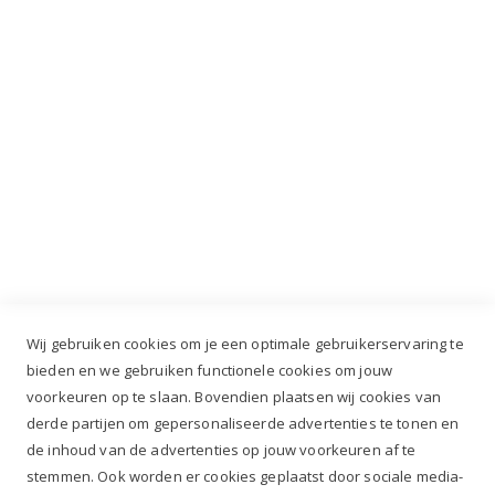
Industrieweg 3 GH, 5688 DP Oirschot |
info@ruiterstad.nl
+31 (0)499 377 311
|
+31 (0)6 291 00 419
Wij gebruiken cookies om je een optimale gebruikerservaring te
bieden en we gebruiken functionele cookies om jouw
voorkeuren op te slaan. Bovendien plaatsen wij cookies van
✔
Voor 12.00u besteld, zelfde werkdag verzonden*
derde partijen om gepersonaliseerde advertenties te tonen en
✔
Gratis verzenden va. €69,- NL*
de inhoud van de advertenties op jouw voorkeuren af te
✔ Betaal gratis achteraf
stemmen. Ook worden er cookies geplaatst door sociale media-