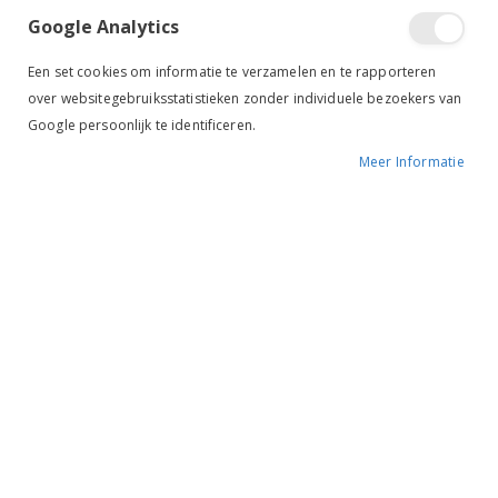
Google Analytics
Een set cookies om informatie te verzamelen en te rapporteren
over websitegebruiksstatistieken zonder individuele bezoekers van
Google persoonlijk te identificeren.
Meer Informatie
Tik om uit te breiden
BR Paardje Spons roze
€ 3,50
BESCHIKBAARHEID:
OP VOORRAAD