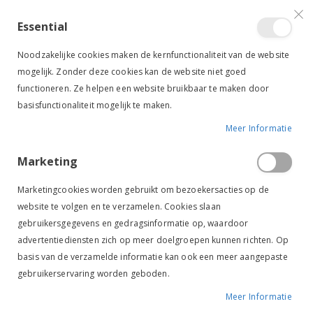
VERGELIJKEN (
)
CONTACT
INLOGGEN
ACCOUNT AANMAKEN
Essential
Toggle
items
0
Cart
Noodzakelijke cookies maken de kernfunctionaliteit van de website
Nav
mogelijk. Zonder deze cookies kan de website niet goed
functioneren. Ze helpen een website bruikbaar te maken door
basisfunctionaliteit mogelijk te maken.
Meer Informatie
BR PAARDJE SPONS ROZE
Marketing
Ga
Ga
naar
naar
Marketingcookies worden gebruikt om bezoekersacties op de
het
het
website te volgen en te verzamelen. Cookies slaan
einde
begin
gebruikersgegevens en gedragsinformatie op, waardoor
van
van
de
de
advertentiediensten zich op meer doelgroepen kunnen richten. Op
afbeeldingen-
afbeeldingen-
basis van de verzamelde informatie kan ook een meer aangepaste
gallerij
gallerij
gebruikerservaring worden geboden.
Meer Informatie