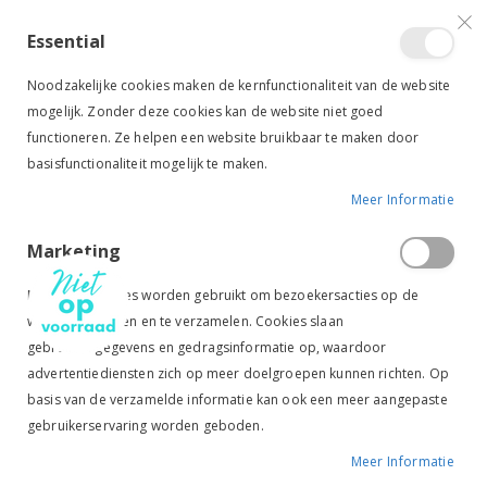
VERGELIJKEN (
)
CONTACT
INLOGGEN
ACCOUNT AANMAKEN
Essential
Toggle
items
0
Cart
Noodzakelijke cookies maken de kernfunctionaliteit van de website
Nav
mogelijk. Zonder deze cookies kan de website niet goed
functioneren. Ze helpen een website bruikbaar te maken door
basisfunctionaliteit mogelijk te maken.
Meer Informatie
BR CHAPS LATENZO ZWART
Marketing
Ga
Ga
naar
naar
Marketingcookies worden gebruikt om bezoekersacties op de
het
het
website te volgen en te verzamelen. Cookies slaan
einde
begin
gebruikersgegevens en gedragsinformatie op, waardoor
van
van
de
de
advertentiediensten zich op meer doelgroepen kunnen richten. Op
afbeeldingen-
afbeeldingen-
basis van de verzamelde informatie kan ook een meer aangepaste
gallerij
gallerij
gebruikerservaring worden geboden.
Meer Informatie