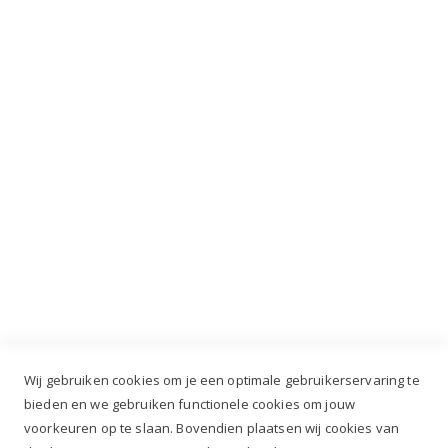
VIP dagen!
INSCHRIJVEN
Industrieweg 3 GH, 5688 DP Oirschot |
info@ruiterstad.nl
+31 (0)499 377 311
|
+31 (0)6 291 00 419
Wij gebruiken cookies om je een optimale gebruikerservaring te
bieden en we gebruiken functionele cookies om jouw
voorkeuren op te slaan. Bovendien plaatsen wij cookies van