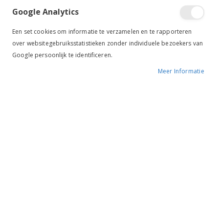
Google Analytics
Tik om uit te breiden
Een set cookies om informatie te verzamelen en te rapporteren
over websitegebruiksstatistieken zonder individuele bezoekers van
Google persoonlijk te identificeren.
Meer Informatie
Befix Cremor
Eczeemcreme
BESCHIKBAARHEID:
NIET OP VOORRAAD
MERK:
BEFIX
KLEUR:
-
ARTIKELNR.:
-
Ruiterstad voordelen