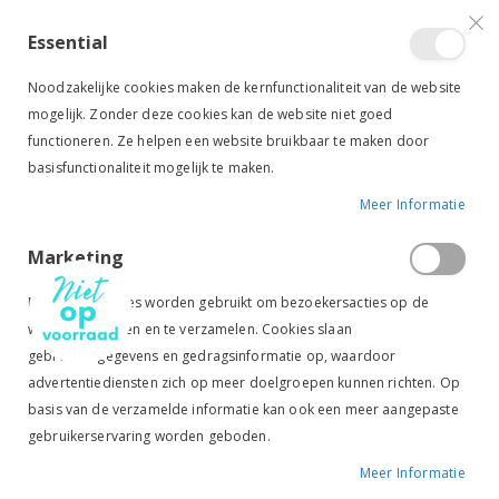
VERGELIJKEN (
)
CONTACT
INLOGGEN
ACCOUNT AANMAKEN
Essential
Toggle
items
0
Cart
Noodzakelijke cookies maken de kernfunctionaliteit van de website
Nav
mogelijk. Zonder deze cookies kan de website niet goed
functioneren. Ze helpen een website bruikbaar te maken door
basisfunctionaliteit mogelijk te maken.
Meer Informatie
BEFIX CREMOR ECZEEMCREME
Marketing
Ga
Ga
naar
naar
Marketingcookies worden gebruikt om bezoekersacties op de
het
het
website te volgen en te verzamelen. Cookies slaan
einde
begin
gebruikersgegevens en gedragsinformatie op, waardoor
van
van
de
de
advertentiediensten zich op meer doelgroepen kunnen richten. Op
afbeeldingen-
afbeeldingen-
basis van de verzamelde informatie kan ook een meer aangepaste
gallerij
gallerij
gebruikerservaring worden geboden.
Meer Informatie