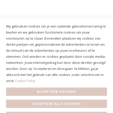
Wij gebruiken cookies om je een optimale gebruikerservaring te
bieden en we gebruiken functionele cookies om jouw
voorkeuren op te slaan. Bovendien plaatsen wij cookies van
✔
Voor 12.00u besteld, zelfde werkdag verzonden*
derde partijen om gepersonaliseerde advertenties te tonen en
✔
Gratis verzenden va. €69,- NL*
de inhoud van de advertenties op jouw voorkeuren af te
✔ Betaal gratis achteraf
stemmen. Ook worden er cookies geplaatst door sociale media-
✔ 4,9/5 ⭐⭐⭐⭐⭐ klantbeoordeling
netwerken. Jouw internetgedrag kan door deze derden gevolgd
worden. Door op 'Accepteren en doorgaan' te klikken, ga je
akkoord met het gebruik van alle cookies zoals omschreven in
onze
Cookie Policy
ACCEPTEER COOKIES
Algemene voorwaarden
|
Privacy Statement
|
Contact
|
ACCEPTEER ALLE COOKIES
Klantenservice
|
Openingstijden
© 2019 Ruiterstad - Alle rechten voorbehouden