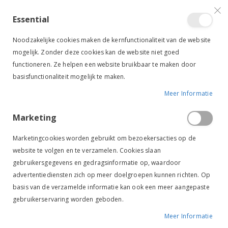
VERGELIJKEN (
)
CONTACT
INLOGGEN
ACCOUNT AANMAKEN
Essential
Toggle
items
0
Cart
Noodzakelijke cookies maken de kernfunctionaliteit van de website
Nav
mogelijk. Zonder deze cookies kan de website niet goed
functioneren. Ze helpen een website bruikbaar te maken door
basisfunctionaliteit mogelijk te maken.
Meer Informatie
JODPHURS
RUITER
SCHOENEN & LAARZEN
SCHOENEN
Marketing
Jodphurs
Marketingcookies worden gebruikt om bezoekersacties op de
website te volgen en te verzamelen. Cookies slaan
Van
FILTER
gebruikersgegevens en gedragsinformatie op, waardoor
laag
advertentiediensten zich op meer doelgroepen kunnen richten. Op
naar
basis van de verzamelde informatie kan ook een meer aangepaste
hoog
NEW
gebruikerservaring worden geboden.
sorteren
Meer Informatie