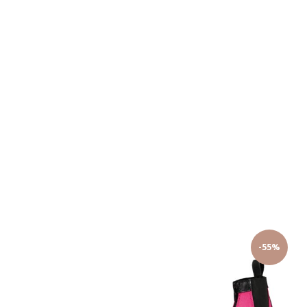
Ariat WMS Devon Axis Pro Zip Paddock Zwart
Ariat Heritage IV Zip paddock
€ 209,95
€ 164,95
-55%