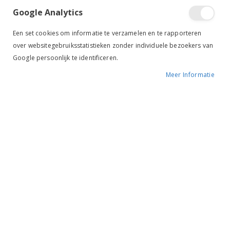
Google Analytics
Een set cookies om informatie te verzamelen en te rapporteren
over websitegebruiksstatistieken zonder individuele bezoekers van
Google persoonlijk te identificeren.
Meer Informatie
Ariat WMS Heritage Lace Zwart
Premiere Jodhpurs Oklahoma Zwart
€ 160,00
€ 99,95