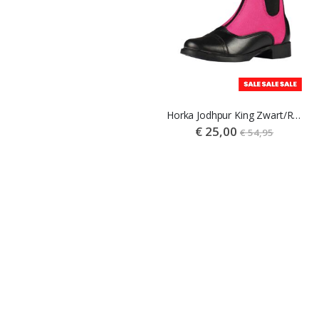
Ariat WMS Heritage Zip Paddock Boot Zwart
Horka Jodhpur King Zwart/Roze
€ 159,95
Vanaf
€ 25,00
€ 54,95