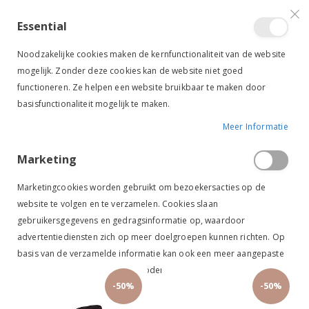
VERGELIJKEN (
)
CONTACT
INLOGGEN
ACCOUNT AANMAKEN
Essential
Toggle
items
0
Cart
Noodzakelijke cookies maken de kernfunctionaliteit van de website
Nav
mogelijk. Zonder deze cookies kan de website niet goed
functioneren. Ze helpen een website bruikbaar te maken door
basisfunctionaliteit mogelijk te maken.
Meer Informatie
RUITER
SCHOENEN & LAARZEN
LAARZEN
RUBBEREN LAARZEN
Marketing
Rubberen laarzen
Marketingcookies worden gebruikt om bezoekersacties op de
website te volgen en te verzamelen. Cookies slaan
gebruikersgegevens en gedragsinformatie op, waardoor
Van
FILTER
advertentiediensten zich op meer doelgroepen kunnen richten. Op
laag
basis van de verzamelde informatie kan ook een meer aangepaste
naar
gebruikerservaring worden geboden.
hoog
-50%
-50%
sorteren
Meer Informatie