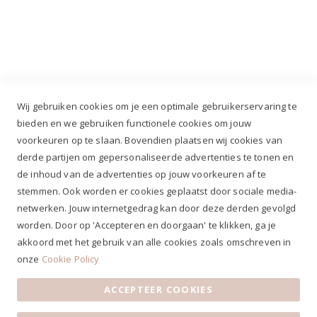
Industrieweg 3 GH, 5688 DP Oirschot |
info@ruiterstad.nl
+31 (0)499 377 311
|
+31 (0)6 291 00 419
Wij gebruiken cookies om je een optimale gebruikerservaring te
bieden en we gebruiken functionele cookies om jouw
voorkeuren op te slaan. Bovendien plaatsen wij cookies van
✔
Voor 12.00u besteld, zelfde werkdag verzonden*
derde partijen om gepersonaliseerde advertenties te tonen en
✔
Gratis verzenden va. €69,- NL*
de inhoud van de advertenties op jouw voorkeuren af te
✔ Betaal gratis achteraf
stemmen. Ook worden er cookies geplaatst door sociale media-
✔ 4,9/5 ⭐⭐⭐⭐⭐ klantbeoordeling
netwerken. Jouw internetgedrag kan door deze derden gevolgd
worden. Door op 'Accepteren en doorgaan' te klikken, ga je
akkoord met het gebruik van alle cookies zoals omschreven in
onze
Cookie Policy
ACCEPTEER COOKIES
Algemene voorwaarden
|
Privacy Statement
|
Contact
|