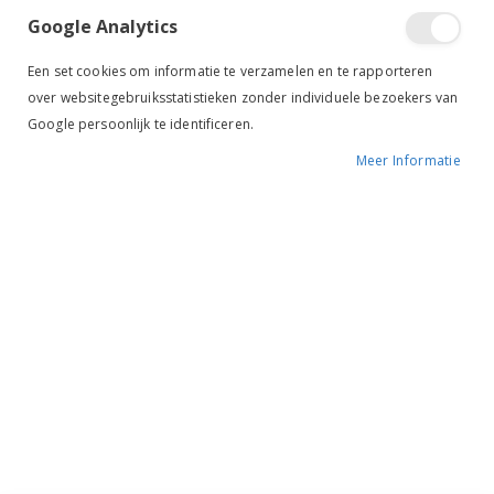
Google Analytics
Een set cookies om informatie te verzamelen en te rapporteren
over websitegebruiksstatistieken zonder individuele bezoekers van
Mis nooit meer de laatste acties, kortingen en
Google persoonlijk te identificeren.
VIP dagen!
Meer Informatie
INSCHRIJVEN
Industrieweg 3 GH, 5688 DP Oirschot |
info@ruiterstad.nl
+31 (0)499 377 311
|
+31 (0)6 291 00 419