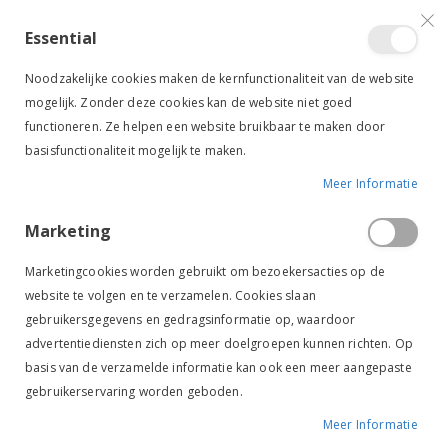
VERGELIJKEN (
)
CONTACT
INLOGGEN
ACCOUNT AANMAKEN
Essential
Toggle
items
0
Cart
Noodzakelijke cookies maken de kernfunctionaliteit van de website
Nav
mogelijk. Zonder deze cookies kan de website niet goed
functioneren. Ze helpen een website bruikbaar te maken door
basisfunctionaliteit mogelijk te maken.
Meer Informatie
PAARD
ZADELS & TOEBEHOREN
ZADELS
IJSLANDERZADELS
Marketing
Ijslanderzadels
Marketingcookies worden gebruikt om bezoekersacties op de
website te volgen en te verzamelen. Cookies slaan
gebruikersgegevens en gedragsinformatie op, waardoor
Geen producten gevonden voor deze selectie.
advertentiediensten zich op meer doelgroepen kunnen richten. Op
basis van de verzamelde informatie kan ook een meer aangepaste
gebruikerservaring worden geboden.
Meer Informatie