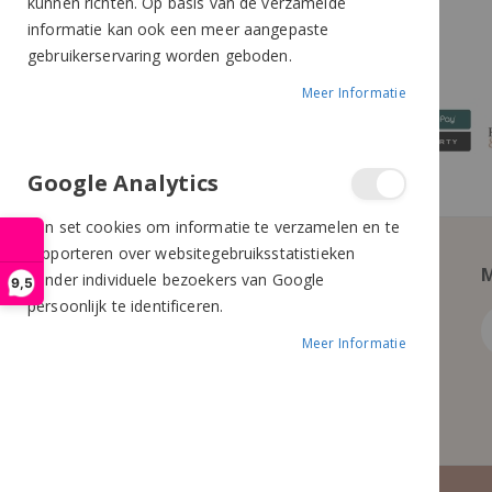
kunnen richten. Op basis van de verzamelde
5688 DP Oirschot
informatie kan ook een meer aangepaste
gebruikerservaring worden geboden.
Meer Informatie
Google Analytics
Een set cookies om informatie te verzamelen en te
rapporteren over websitegebruiksstatistieken
M
zonder individuele bezoekers van Google
9,5
persoonlijk te identificeren.
Meer Informatie