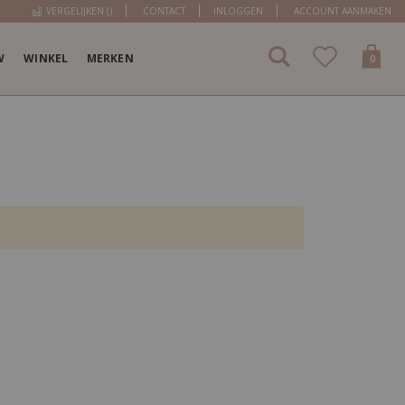
VERGELIJKEN (
)
CONTACT
INLOGGEN
ACCOUNT AANMAKEN
W
WINKEL
MERKEN
items
0
Cart