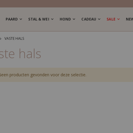
PAARD
STAL & WEI
HOND
CADEAU
SALE
NE
VASTE HALS
ste hals
Geen producten gevonden voor deze selectie.