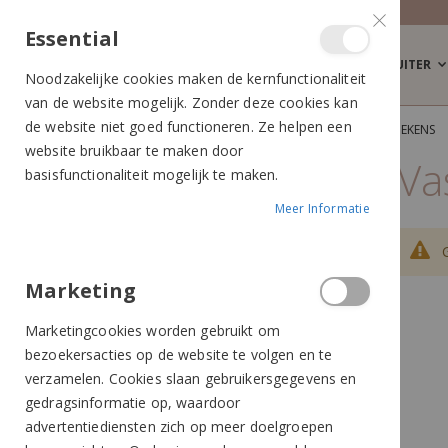
Essential
RUITER
Noodzakelijke cookies maken de kernfunctionaliteit
van de website mogelijk. Zonder deze cookies kan
de website niet goed functioneren. Ze helpen een
PAARD
PAARDENDEKENS
VLIEGENDEKENS
website bruikbaar te maken door
Va
basisfunctionaliteit mogelijk te maken.
Meer informatie?
Meer Informatie
Bel ons
+31 (0)499 377 311
Whatsapp ons
Marketing
+31 (0)6 291 00 419 (nieuw
nummer)
Marketingcookies worden gebruikt om
Mail ons
bezoekersacties op de website te volgen en te
verzamelen. Cookies slaan gebruikersgegevens en
info@ruiterstad.nl
gedragsinformatie op, waardoor
Bezoek ons
advertentiediensten zich op meer doelgroepen
Industrieweg 3 GH