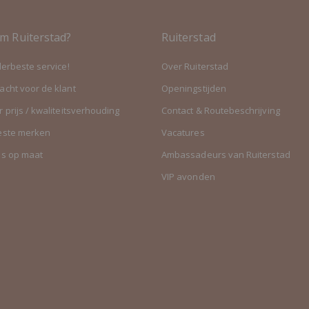
m Ruiterstad?
Ruiterstad
lerbeste service!
Over Ruiterstad
cht voor de klant
Openingstijden
 prijs / kwaliteitsverhouding
Contact & Routebeschrijving
este merken
Vacatures
es op maat
Ambassadeurs van Ruiterstad
VIP avonden