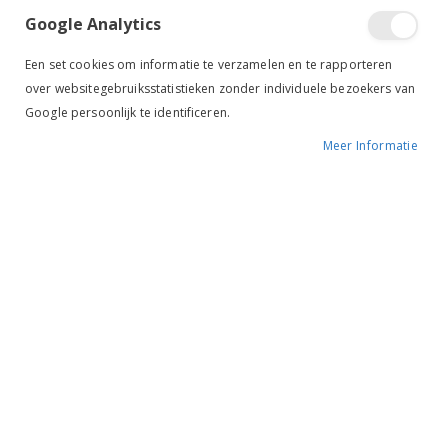
Google Analytics
Een set cookies om informatie te verzamelen en te rapporteren
over websitegebruiksstatistieken zonder individuele bezoekers van
Google persoonlijk te identificeren.
Meer Informatie
Horka Thiedemanteugel Bruin/Goud
HB Thiedeman Teugel zwart
€ 54,95
€ 44,95