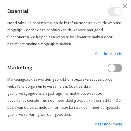
VERGELIJKEN (
)
CONTACT
INLOGGEN
ACCOUNT AANMAKEN
Essential
Toggle
items
0
Cart
Noodzakelijke cookies maken de kernfunctionaliteit van de website
Nav
mogelijk. Zonder deze cookies kan de website niet goed
functioneren. Ze helpen een website bruikbaar te maken door
basisfunctionaliteit mogelijk te maken.
Meer Informatie
PAARD
HOOFDSTELLEN & BITTEN
HULPTEUGELS
THIEDEMANTEUGELS
Marketing
Thiedemanteugels
Marketingcookies worden gebruikt om bezoekersacties op de
website te volgen en te verzamelen. Cookies slaan
gebruikersgegevens en gedragsinformatie op, waardoor
Van
FILTER
advertentiediensten zich op meer doelgroepen kunnen richten. Op
laag
basis van de verzamelde informatie kan ook een meer aangepaste
naar
gebruikerservaring worden geboden.
hoog
sorteren
Meer Informatie