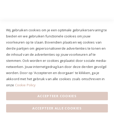
+31 (0)499 377 311
|
+31 (0)6 291 00 419
Wij gebruiken cookies om je een optimale gebruikerservaring te
bieden en we gebruiken functionele cookies om jouw
voorkeuren op te slaan. Bovendien plaatsen wij cookies van
✔
Voor 12.00u besteld, zelfde werkdag verzonden*
derde partijen om gepersonaliseerde advertenties te tonen en
✔
Gratis verzenden va. €69,- NL*
de inhoud van de advertenties op jouw voorkeuren af te
✔ Betaal gratis achteraf
stemmen. Ook worden er cookies geplaatst door sociale media-
✔ 4,9/5 ⭐⭐⭐⭐⭐ klantbeoordeling
netwerken. Jouw internetgedrag kan door deze derden gevolgd
worden. Door op 'Accepteren en doorgaan' te klikken, ga je
akkoord met het gebruik van alle cookies zoals omschreven in
onze
Cookie Policy
ACCEPTEER COOKIES
Algemene voorwaarden
|
Privacy Statement
|
Contact
|
ACCEPTEER ALLE COOKIES
Klantenservice
|
Openingstijden