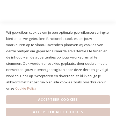
+31 (0)499 377 311
|
+31 (0)6 291 00 419
Wij gebruiken cookies om je een optimale gebruikerservaring te
bieden en we gebruiken functionele cookies om jouw
voorkeuren op te slaan. Bovendien plaatsen wij cookies van
✔
Voor 12.00u besteld, zelfde werkdag verzonden*
derde partijen om gepersonaliseerde advertenties te tonen en
✔
Gratis verzenden va. €69,- NL*
de inhoud van de advertenties op jouw voorkeuren af te
✔ Betaal gratis achteraf
stemmen. Ook worden er cookies geplaatst door sociale media-
✔ 4,9/5 ⭐⭐⭐⭐⭐ klantbeoordeling
netwerken. Jouw internetgedrag kan door deze derden gevolgd
worden. Door op 'Accepteren en doorgaan' te klikken, ga je
akkoord met het gebruik van alle cookies zoals omschreven in
onze
Cookie Policy
ACCEPTEER COOKIES
Algemene voorwaarden
|
Privacy Statement
|
Contact
|
ACCEPTEER ALLE COOKIES
Klantenservice
|
Openingstijden