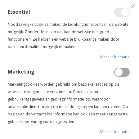
VERGELIJKEN (
)
CONTACT
INLOGGEN
ACCOUNT AANMAKEN
Essential
Toggle
items
0
Cart
Noodzakelijke cookies maken de kernfunctionaliteit van de website
Nav
mogelijk. Zonder deze cookies kan de website niet goed
functioneren. Ze helpen een website bruikbaar te maken door
basisfunctionaliteit mogelijk te maken.
Meer Informatie
PAARD
HALSTERS & TOUWEN
HALSTERTOUWEN
TOUW MET PANIEKHAAK
Marketing
Touw met paniekhaak
Marketingcookies worden gebruikt om bezoekersacties op de
website te volgen en te verzamelen. Cookies slaan
gebruikersgegevens en gedragsinformatie op, waardoor
Van
FILTER
advertentiediensten zich op meer doelgroepen kunnen richten. Op
laag
basis van de verzamelde informatie kan ook een meer aangepaste
naar
gebruikerservaring worden geboden.
hoog
sorteren
Meer Informatie