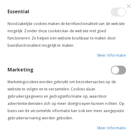
VERGELIJKEN (
)
CONTACT
INLOGGEN
ACCOUNT AANMAKEN
Essential
Toggle
items
0
Cart
Noodzakelijke cookies maken de kernfunctionaliteit van de website
Nav
mogelijk. Zonder deze cookies kan de website niet goed
functioneren. Ze helpen een website bruikbaar te maken door
basisfunctionaliteit mogelijk te maken.
Meer Informatie
PAARD
GEZONDHEID & VERZORGING
HOEVEN
SUPPLEMENT VOOR HOEVEN
Marketing
Supplement voor hoeven
Marketingcookies worden gebruikt om bezoekersacties op de
website te volgen en te verzamelen. Cookies slaan
gebruikersgegevens en gedragsinformatie op, waardoor
Van
FILTER
advertentiediensten zich op meer doelgroepen kunnen richten. Op
laag
basis van de verzamelde informatie kan ook een meer aangepaste
naar
gebruikerservaring worden geboden.
hoog
sorteren
Meer Informatie