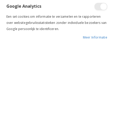
Google Analytics
Een set cookies om informatie te verzamelen en te rapporteren
over websitegebruiksstatistieken zonder individuele bezoekers van
Google persoonlijk te identificeren.
Meer Informatie
NAF Laminaze Brokken
Sectolin Biotine
€ 64,95
€ 35,95