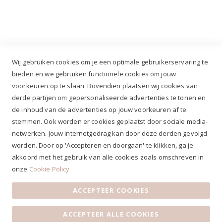
+31 (0)499 377 311
|
+31 (0)6 291 00 419
Wij gebruiken cookies om je een optimale gebruikerservaring te
bieden en we gebruiken functionele cookies om jouw
voorkeuren op te slaan. Bovendien plaatsen wij cookies van
✔
Voor 12.00u besteld, zelfde werkdag verzonden*
derde partijen om gepersonaliseerde advertenties te tonen en
✔
Gratis verzenden va. €69,- NL*
de inhoud van de advertenties op jouw voorkeuren af te
✔ Betaal gratis achteraf
stemmen. Ook worden er cookies geplaatst door sociale media-
✔ 4,9/5 ⭐⭐⭐⭐⭐ klantbeoordeling
netwerken. Jouw internetgedrag kan door deze derden gevolgd
worden. Door op 'Accepteren en doorgaan' te klikken, ga je
akkoord met het gebruik van alle cookies zoals omschreven in
onze
Cookie Policy
ACCEPTEER COOKIES
Algemene voorwaarden
|
Privacy Statement
|
Contact
|
ACCEPTEER ALLE COOKIES
Klantenservice
|
Openingstijden