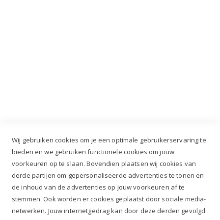
Industrieweg 3 GH, 5688 DP Oirschot |
info@ruiterstad.nl
+31 (0)499 377 311
|
+31 (0)6 291 00 419
Wij gebruiken cookies om je een optimale gebruikerservaring te
bieden en we gebruiken functionele cookies om jouw
voorkeuren op te slaan. Bovendien plaatsen wij cookies van
✔
Voor 12.00u besteld, zelfde werkdag verzonden*
derde partijen om gepersonaliseerde advertenties te tonen en
✔
Gratis verzenden va. €69,- NL*
de inhoud van de advertenties op jouw voorkeuren af te
✔ Betaal gratis achteraf
stemmen. Ook worden er cookies geplaatst door sociale media-
✔ 4,9/5 ⭐⭐⭐⭐⭐ klantbeoordeling
netwerken. Jouw internetgedrag kan door deze derden gevolgd