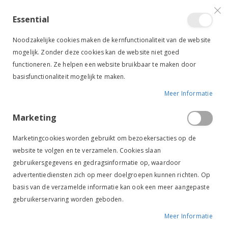
VERGELIJKEN (
)
CONTACT
INLOGGEN
ACCOUNT AANMAKEN
Essential
Toggle
items
0
Cart
Noodzakelijke cookies maken de kernfunctionaliteit van de website
Nav
mogelijk. Zonder deze cookies kan de website niet goed
functioneren. Ze helpen een website bruikbaar te maken door
basisfunctionaliteit mogelijk te maken.
Meer Informatie
DIERENDAG
Marketing
Marketingcookies worden gebruikt om bezoekersacties op de
website te volgen en te verzamelen. Cookies slaan
gebruikersgegevens en gedragsinformatie op, waardoor
DIERENDAG ACTIES
advertentiediensten zich op meer doelgroepen kunnen richten. Op
Kom jij ook shopppen voor dierendag?
basis van de verzamelde informatie kan ook een meer aangepaste
Verwen jezelf en jouw favoriete viervoeter.
gebruikerservaring worden geboden.
Meer Informatie
De actie geldt niet op Kentucky.